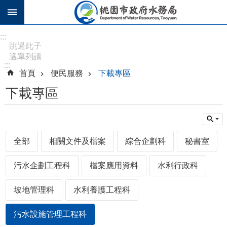
跳到主要內容區塊
進
:::
階
跳過此子
選單列請
搜
:::
按
尋
首頁
便民服務
下載專區
[Enter]，
繼續則按
下載專區
[Tab]
訊
息
全部
相關文件及檔案
綜合企劃科
秘書室
公
告
污水企劃工程科
檔案應用資料
水利行政科
認
識
坡地管理科
水利養護工程科
水
務
污水設施管理工程科