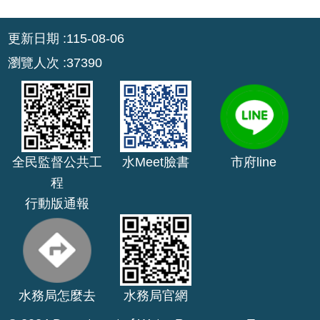
:::
回
更新日期
115-08-06
首
瀏覽人次
37390
頁
網
站
導
覽
全民監督公共工
水Meet臉書
市府line
市
程
政
行動版通報
信
箱
常
見
問
水務局怎麼去
水務局官網
答