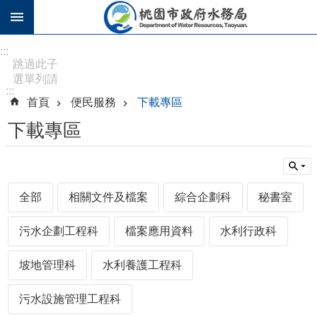
跳到主要內容區塊
進
:::
階
跳過此子
選單列請
搜
:::
按
尋
首頁
便民服務
下載專區
[Enter]，
繼續則按
下載專區
[Tab]
訊
息
全部
相關文件及檔案
綜合企劃科
秘書室
公
告
污水企劃工程科
檔案應用資料
水利行政科
認
識
坡地管理科
水利養護工程科
水
務
污水設施管理工程科