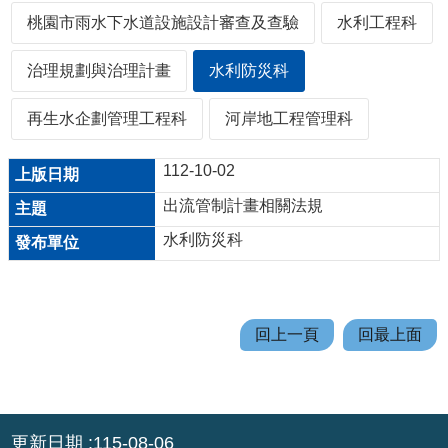
機
桃園市雨水下水道設施設計審查及查驗
水利工程科
關
通
治理規劃與治理計畫
水利防災科
訊
錄
再生水企劃管理工程科
河岸地工程管理科
業
112-10-02
務
資
出流管制計畫相關法規
訊
水利防災科
便
民
服
務
回上一頁
回最上面
政
府
:::
資
更新日期
115-08-06
訊