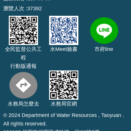
公
瀏覽人次
37392
開
山
坡
地
全民監督公共工
水Meet臉書
市府line
範
圍
程
行動版通報
申
請
案
件
污
水務局怎麼去
水務局官網
水
© 2024 Department of Water Resources , Taoyuan .
下
水
All rights reserved.
道