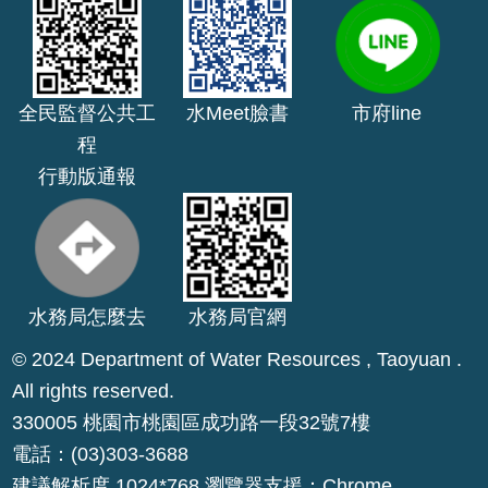
公
開
山
全民監督公共工
水Meet臉書
市府line
坡
程
地
行動版通報
範
圍
申
請
案
水務局怎麼去
水務局官網
件
© 2024 Department of Water Resources , Taoyuan .
污
All rights reserved.
水
330005 桃園市桃園區成功路一段32號7樓
下
電話：(03)303-3688
水
道
建議解析度 1024*768 瀏覽器支援：Chrome、