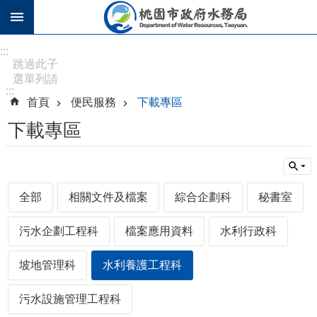
跳到主要內容區塊
進
:::
階
跳過此子
選單列請
搜
:::
按
尋
首頁
便民服務
下載專區
[Enter]，
繼續則按
下載專區
[Tab]
訊
息
全部
相關文件及檔案
綜合企劃科
秘書室
公
告
污水企劃工程科
檔案應用資料
水利行政科
認
識
坡地管理科
水利養護工程科
水
務
污水設施管理工程科