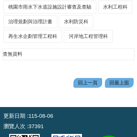
機
桃園市雨水下水道設施設計審查及查驗
水利工程科
關
通
治理規劃與治理計畫
水利防災科
訊
錄
再生水企劃管理工程科
河岸地工程管理科
業
務
查無資料
資
訊
便
回上一頁
回最上面
民
服
務
:::
政
更新日期
115-08-06
府
瀏覽人次
37391
資
訊