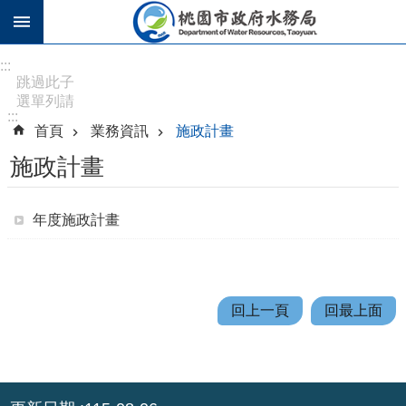
跳到主要內容區塊
進
:::
階
跳過此子
選單列請
搜
:::
按
尋
首頁
業務資訊
施政計畫
[Enter]，
繼續則按
施政計畫
[Tab]
訊
年度施政計畫
息
公
告
回上一頁
回最上面
認
識
水
務
:::