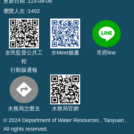
更新日期
115-08-06
機
瀏覽人次
關
1402
通
訊
錄
業
務
全民監督公共工
水Meet臉書
市府line
資
程
訊
行動版通報
便
民
服
務
水務局怎麼去
水務局官網
政
府
© 2024 Department of Water Resources , Taoyuan .
資
All rights reserved.
訊