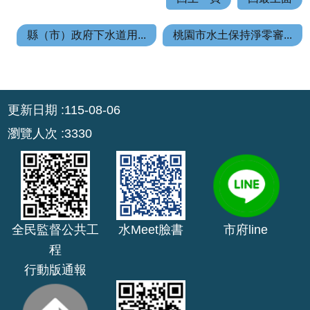
公
開
縣（市）政府下水道用...
桃園市水土保持淨零審...
山
坡
:::
地
更新日期
115-08-06
範
圍
瀏覽人次
3330
申
請
案
件
全民監督公共工
水Meet臉書
市府line
污
程
水
行動版通報
下
水
道