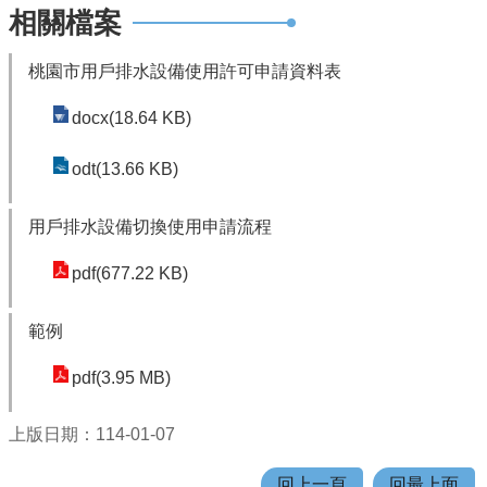
機
相關檔案
關
通
桃園市用戶排水設備使用許可申請資料表
訊
錄
docx(18.64 KB)
業
odt(13.66 KB)
務
資
用戶排水設備切換使用申請流程
訊
pdf(677.22 KB)
便
民
範例
服
務
pdf(3.95 MB)
政
府
上版日期：114-01-07
資
回上一頁
回最上面
訊