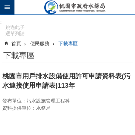
跳到主要內容區塊
進
:::
階
跳過此子
選單列請
搜
:::
按
尋
首頁
便民服務
下載專區
[Enter]，
繼續則按
下載專區
[Tab]
訊
桃園市用戶排水設備使用許可申請資料表(污
息
水連接使用申請表)113年
公
告
發布單位：污水設施管理工程科
認
資料提供單位：水務局
識
水
務