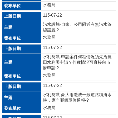
機
水務局
關
115-07-22
通
訊
污水設施-自家、公司附近有無污水管
錄
線設置？
水務局
業
務
115-07-22
資
水利防洪-申請案件何種情況須先洽農
訊
田水利署申請？何種情況可直接向市
府申請？
便
民
水務局
服
115-07-22
務
水利防洪-豪大雨造成一般道路積淹水
政
時，應向哪個單位通報-?
府
水務局
資
訊
115-07-22