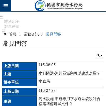
跳到主要內容區塊
進
:::
階
跳過此子
選單列請
搜
:::
按
尋
首頁
業務資訊
常見問答
[Enter]，
繼續則按
常見問答
[Tab]
訊
息
115-08-05
公
告
水利防洪-河川區域內可以建造房屋？
水務局
認
識
115-07-22
水
污水設施-申辦專用下水道系統設計合
務
格需準備哪些文件？