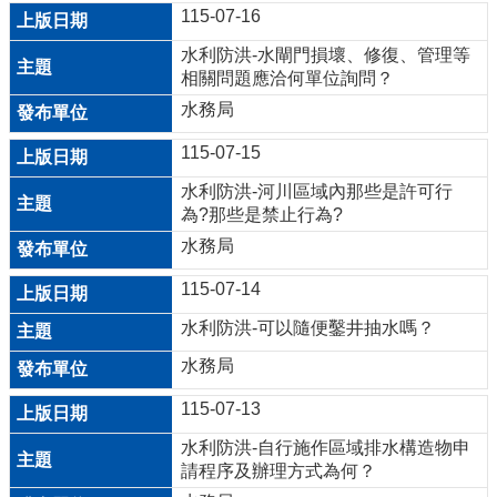
115-07-16
網
水利防洪-水閘門損壞、修復、管理等
站
相關問題應洽何單位詢問？
安
水務局
全
政
115-07-15
策
水利防洪-河川區域內那些是許可行
為?那些是禁止行為?
政
水務局
府
網
115-07-14
站
水利防洪-可以隨便鑿井抽水嗎？
資
料
水務局
開
放
115-07-13
宣
水利防洪-自行施作區域排水構造物申
告
請程序及辦理方式為何？