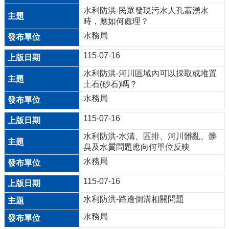
水利防洪-民眾發現污水人孔蓋湧水
E
時，應如何處理？
n
g
水務局
l
115-07-16
i
s
水利防洪-河川區域內可以採取或堆置
土石(砂石)嗎？
h
水務局
桃
園
115-07-16
市
水利防洪-水溝、區排、河川髒亂、髒
政
臭及水質問題應向何單位反映
府
水務局
隱
115-07-16
私
水利防洪-路邊側溝相關問題
權
政
水務局
策