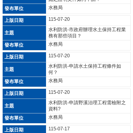
水務局
回
115-07-20
首
頁
水利防洪-市政府辦理水土保持工程業
務有那些項目？
網
水務局
站
導
115-07-20
覽
水利防洪-申請水土保持工程條件如
市
何？
政
水務局
信
115-07-20
箱
水利防洪-申請野溪治理工程需檢附之
常
資料?
見
水務局
問
答
115-07-17