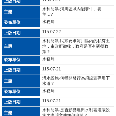
公
水利防洪-河川區域內能養牛、養
開
羊…?
水務局
山
坡
115-07-22
地
水利防洪-民眾要求河川區內的私有土
範
地，由政府徵收，政府是否有研擬政
圍
策？
水務局
申
請
115-07-21
案
污水設施-何種開發行為須設置專用下
件
水道？
污
水務局
水
115-07-21
下
水
水利防洪-是否影響農田水利署灌溉設
道
施之證明文件如何申請？