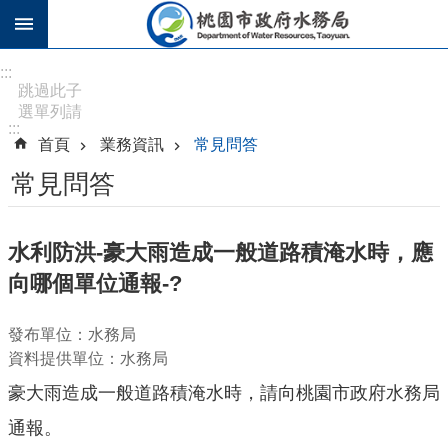
跳到主要內容區塊
進
:::
階
跳過此子
選單列請
搜
:::
按
尋
首頁
業務資訊
常見問答
[Enter]，
繼續則按
常見問答
[Tab]
訊
水利防洪-豪大雨造成一般道路積淹水時，應
息
向哪個單位通報-?
公
告
發布單位：水務局
認
資料提供單位：水務局
識
豪大雨造成一般道路積淹水時，請向桃園市政府水務局
水
務
通報。