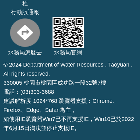
程
公
行動版通報
開
山
坡
地
水務局怎麼去
水務局官網
範
圍
© 2024 Department of Water Resources , Taoyuan .
申
All rights reserved.
請
330005 桃園市桃園區成功路一段32號7樓
案
電話：(03)303-3688
件
建議解析度 1024*768 瀏覽器支援：Chrome、
污
Firefox、Edge、Safari為主，
水
如使用IE瀏覽器Win7已不再支援IE，Win10已於2022
下
年6月15日淘汰並停止支援IE。
水
道