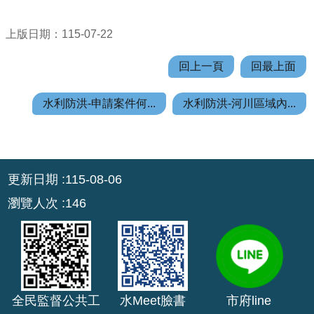
機
關
上版日期：115-07-22
通
訊
回上一頁
回最上面
錄
水利防洪-申請案件何...
水利防洪-河川區域內...
業
務
資
訊
:::
更新日期
115-08-06
便
民
瀏覽人次
146
服
務
政
府
資
全民監督公共工
水Meet臉書
市府line
訊