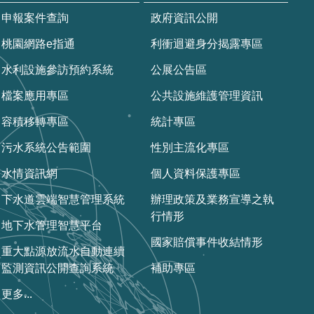
申報案件查詢
政府資訊公開
桃園網路e指通
利衝迴避身分揭露專區
水利設施參訪預約系統
公展公告區
檔案應用專區
公共設施維護管理資訊
容積移轉專區
統計專區
污水系統公告範圍
性別主流化專區
水情資訊網
個人資料保護專區
下水道雲端智慧管理系統
辦理政策及業務宣導之執
行情形
地下水管理智慧平台
國家賠償事件收結情形
重大點源放流水自動連續
監測資訊公開查詢系統
補助專區
更多...