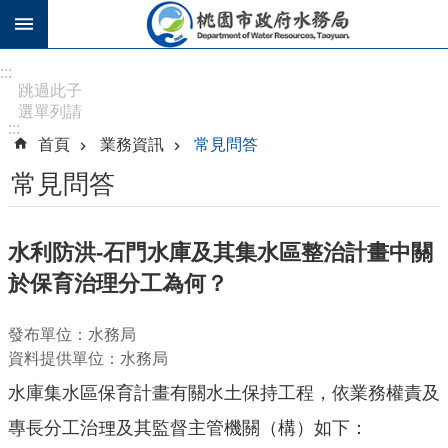
跳到主要內容區塊
進
:::
階
跳過此子
選單列請
搜
:::
按
尋
首頁
業務資訊
常見問答
[Enter]，
繼續則按
常見問答
[Tab]
訊
水利防洪-石門水庫及其集水區整治計畫中關
息
於保育治理分工為何？
公
告
發布單位：水務局
認
資料提供單位：水務局
識
水庫集水區保育計畫有關水土保持工程，依業務權責及
水
務
專長分工治理及其監督主管機關（構）如下：