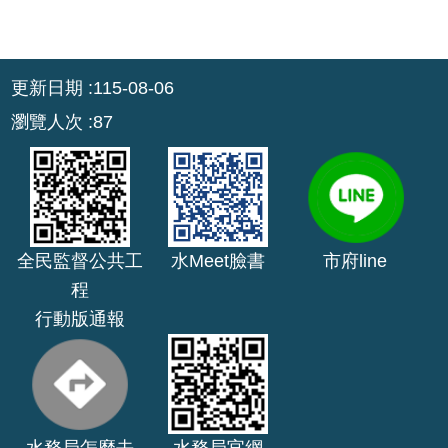
公
開
:::
更新日期
115-08-06
山
坡
瀏覽人次
87
地
範
圍
申
請
全民監督公共工
水Meet臉書
市府line
案
程
件
行動版通報
污
水
下
水
道