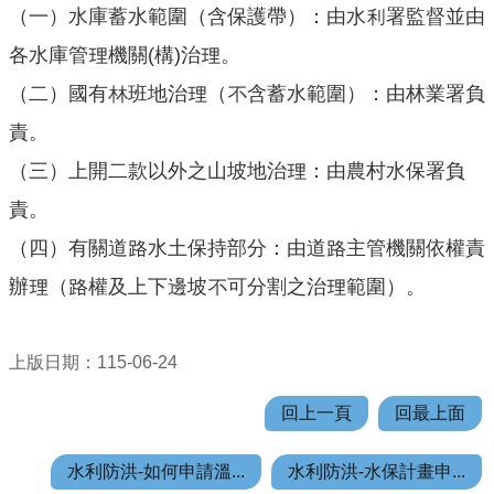
機
（一）水庫蓄水範圍（含保護帶）：由水利署監督並由
關
各水庫管理機關(構)治理。
通
訊
（二）國有林班地治理（不含蓄水範圍）：由林業署負
錄
責。
業
（三）上開二款以外之山坡地治理：由農村水保署負
務
責。
資
訊
（四）有關道路水土保持部分：由道路主管機關依權責
辦理（路權及上下邊坡不可分割之治理範圍）。
便
民
服
上版日期：115-06-24
務
政
回上一頁
回最上面
府
資
水利防洪-如何申請溫...
水利防洪-水保計畫申...
訊