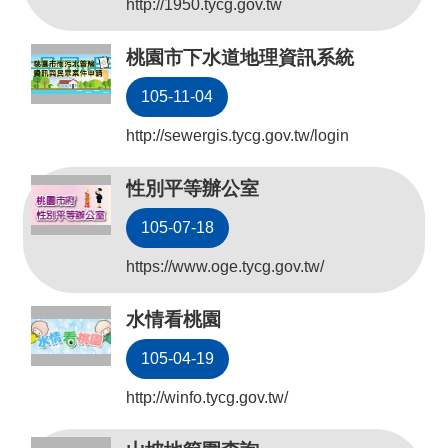
http://1950.tycg.gov.tw
公
開
桃園市下水道地理資訊系統
山
105-11-04
坡
http://sewergis.tycg.gov.tw/login
地
範
性別平等辦公室
圍
105-07-18
申
請
https://www.oge.tycg.gov.tw/
案
件
水情看桃園
污
105-04-19
水
下
http://winfo.tycg.gov.tw/
水
道