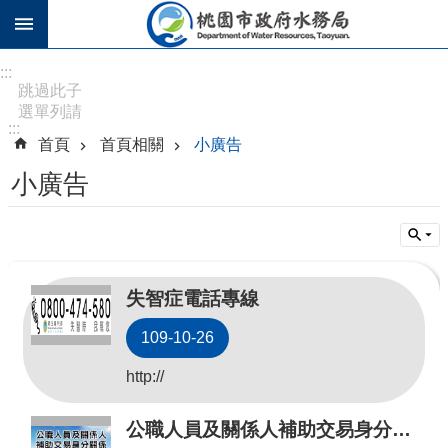
跳到主要內容區塊
進
:::
階
跳過此子
選單列請
搜
:::
按
尋
首頁
首頁相關
小廣告
[Enter]，
繼續則按
小廣告
[Tab]
訊
息
公
失智症電話專線
告
109-10-26
認
識
http://
水
務
公職人員及關係人補助交易身分關係公開及查詢平臺