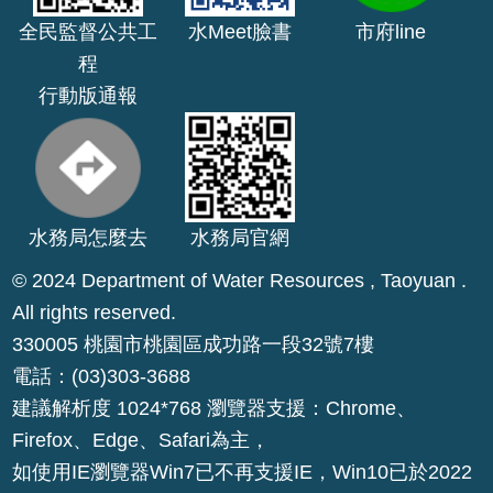
E
全民監督公共工
水Meet臉書
市府line
n
程
g
行動版通報
l
i
s
h
桃
水務局怎麼去
水務局官網
園
© 2024 Department of Water Resources , Taoyuan .
市
政
All rights reserved.
府
330005 桃園市桃園區成功路一段32號7樓
電話：(03)303-3688
隱
建議解析度 1024*768 瀏覽器支援：Chrome、
私
Firefox、Edge、Safari為主，
權
政
如使用IE瀏覽器Win7已不再支援IE，Win10已於2022
策