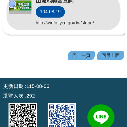
山坡地範圍查詢
回
104-08-19
首
http://winfo.tycg.gov.tw/slope/
頁
網
站
導
回上一頁
回最上面
覽
市
政
:::
信
更新日期
115-08-06
箱
瀏覽人次
292
常
見
問
答