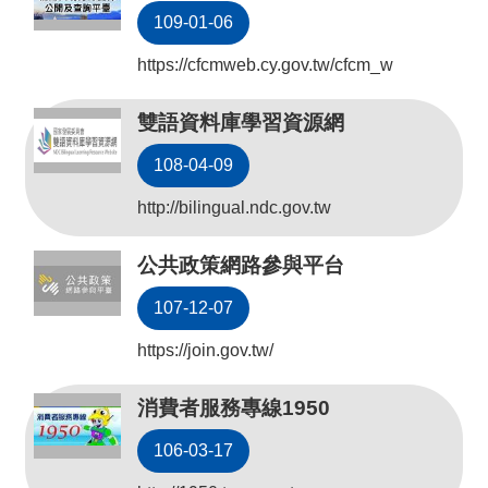
機
109-01-06
關
通
https://cfcmweb.cy.gov.tw/cfcm_w
訊
錄
雙語資料庫學習資源網
業
108-04-09
務
http://bilingual.ndc.gov.tw
資
訊
公共政策網路參與平台
便
107-12-07
民
服
https://join.gov.tw/
務
消費者服務專線1950
政
府
106-03-17
資
訊