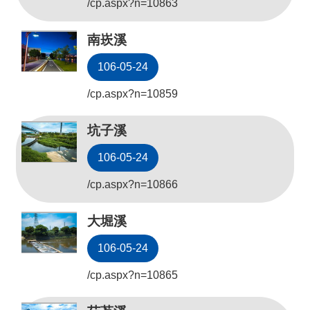
/cp.aspx?n=10863
公
開
南崁溪
山
106-05-24
坡
/cp.aspx?n=10859
地
範
坑子溪
圍
106-05-24
申
請
/cp.aspx?n=10866
案
件
大堀溪
污
106-05-24
水
下
/cp.aspx?n=10865
水
道