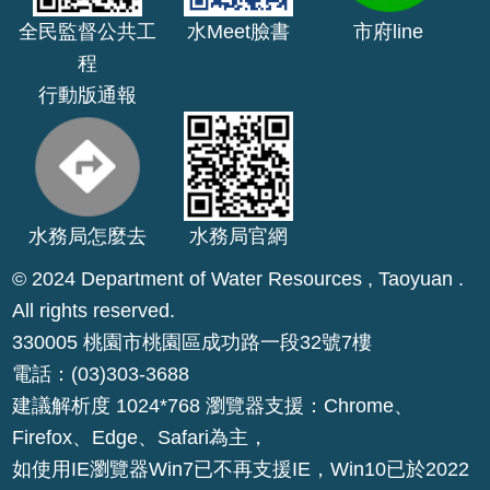
E
全民監督公共工
水Meet臉書
市府line
n
程
g
行動版通報
l
i
s
h
桃
水務局怎麼去
水務局官網
園
© 2024 Department of Water Resources , Taoyuan .
市
政
All rights reserved.
府
330005 桃園市桃園區成功路一段32號7樓
電話：(03)303-3688
隱
建議解析度 1024*768 瀏覽器支援：Chrome、
私
Firefox、Edge、Safari為主，
權
政
如使用IE瀏覽器Win7已不再支援IE，Win10已於2022
策