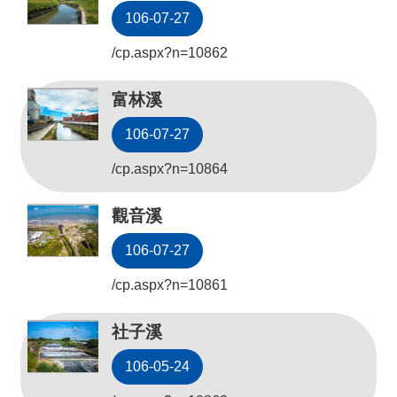
機
106-07-27
關
通
/cp.aspx?n=10862
訊
錄
富林溪
業
106-07-27
務
/cp.aspx?n=10864
資
訊
觀音溪
便
106-07-27
民
服
/cp.aspx?n=10861
務
社子溪
政
府
106-05-24
資
訊