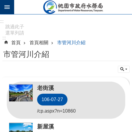
跳到主要內容區塊
進
:::
階
跳過此子
選單列請
搜
:::
按
尋
首頁
首頁相關
市管河川介紹
[Enter]，
繼續則按
市管河川介紹
[Tab]
訊
息
公
老街溪
告
106-07-27
認
識
/cp.aspx?n=10860
水
務
新屋溪