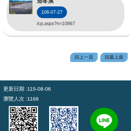
茄苳溪
回
106-07-27
首
/cp.aspx?n=10867
頁
網
站
導
回上一頁
回最上面
覽
市
政
:::
信
更新日期
115-08-06
箱
瀏覽人次
1168
常
見
問
答