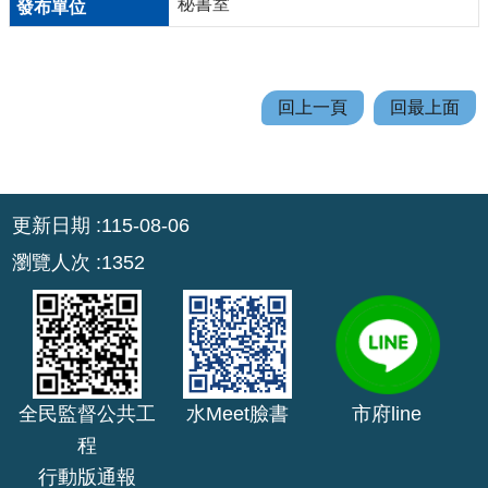
秘書室
機
關
通
訊
回上一頁
回最上面
錄
業
務
:::
資
更新日期
115-08-06
訊
瀏覽人次
1352
便
民
服
務
政
全民監督公共工
水Meet臉書
市府line
府
程
資
行動版通報
訊