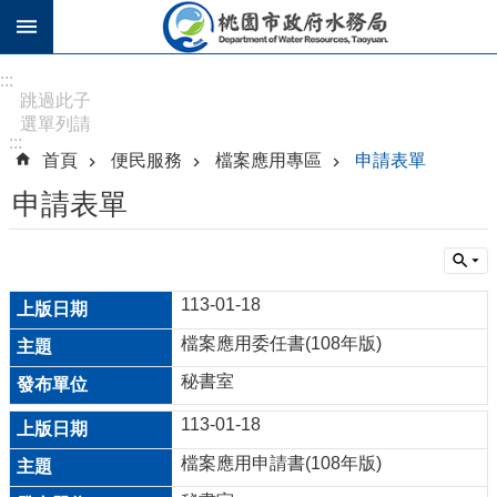
跳到主要內容區塊
進
:::
階
跳過此子
選單列請
搜
:::
按
尋
首頁
便民服務
檔案應用專區
申請表單
[Enter]，
繼續則按
申請表單
[Tab]
訊
息
113-01-18
公
告
檔案應用委任書(108年版)
秘書室
認
識
113-01-18
水
檔案應用申請書(108年版)
務