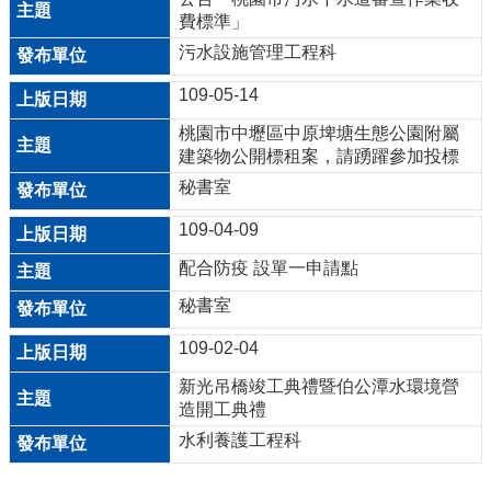
費標準」
網
污水設施管理工程科
站
109-05-14
安
全
桃園市中壢區中原埤塘生態公園附屬
政
建築物公開標租案，請踴躍參加投標
策
秘書室
政
109-04-09
府
配合防疫 設單一申請點
網
站
秘書室
資
109-02-04
料
開
新光吊橋竣工典禮暨伯公潭水環境營
放
造開工典禮
宣
水利養護工程科
告