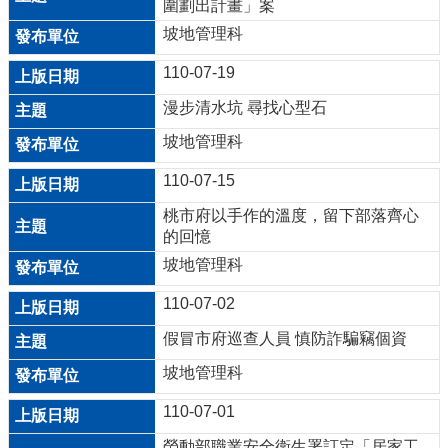
圍劃出計畫」案
機
坡地管理科
關
通
110-07-19
訊
錄
漫步清水坑 尋找心型石
坡地管理科
業
務
110-07-15
資
桃市府以手作的溫度，留下部落齊心
訊
的回憶
便
坡地管理科
民
110-07-02
服
務
假冒市府巡查人員 慎防詐騙竊個資
坡地管理科
政
府
110-07-01
資
訊
勞動部職業安全衛生署訂定「居家工