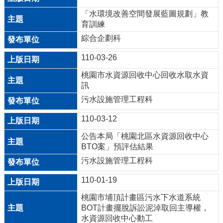
「水環境改善空間發展藍圖規劃」教
回
育訓練
首
綜合企劃科
頁
110-03-26
網
桃園市水資源回收中心回收水取水資
站
訊
導
污水設施管理工程科
覽
110-03-12
市
政
公告本局「桃園北區水資源回收中心
信
BTO案」預評估結果
箱
污水設施管理工程科
常
110-01-19
見
桃園市埔頂計畫區污水下水道系統
問
BOT計畫擺脫訴訟泥淖取回主導權，
答
水資源回收中心動工