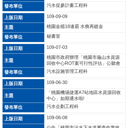
污水促參計畫工程科
E
n
109-09-09
g
桃園金檔18連霸 水務再鍍金
l
i
秘書室
s
h
109-07-03
桃園市政府辦理「桃園市龜山水資源
桃
回收中心ROT案可行性評估」公聽會
園
污水設施管理工程科
市
政
109-06-30
府
「桃園機埸捷運A7站地區水資源回收
中心」如期通水啦!
隱
污水企劃工程科
私
權
109-06-08
政
策
公告「桃園市污水下水道審查作業收