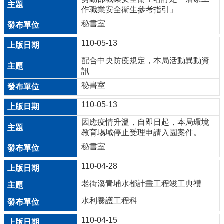
作職業安全衛生參考指引」
公
開
秘書室
110-05-13
山
坡
配合中央防疫規定，本局活動異動資
訊
地
範
秘書室
圍
110-05-13
申
因應疫情升溫，自即日起，本局環境
請
教育埸域停止受理申請入園案件。
案
秘書室
件
110-04-28
污
老街溪青埔水都計畫工程竣工典禮
水
下
水利養護工程科
水
110-04-15
道