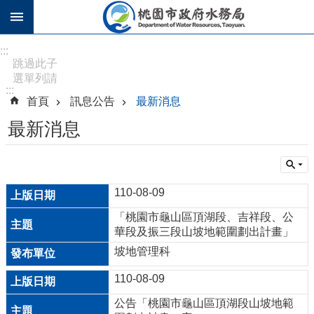
跳到主要內容區塊
進
:::
階
跳過此子
選單列請
搜
:::
按
尋
首頁
訊息公告
最新消息
[Enter]，
繼續則按
最新消息
[Tab]
訊
息
110-08-09
公
告
「桃園市龜山區頂湖段、吉祥段、公
華段及振三段山坡地範圍劃出計畫」
認
坡地管理科
識
水
110-08-09
務
公告「桃園市龜山區頂湖段山坡地範