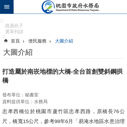
跳到主要內容區塊
進
:::
階
跳過此子
選單列請
搜
:::
按
尋
首頁
便民服務
大圖介紹
[Enter]，
繼續則按
大圖介紹
[Tab]
訊
打造屬於南崁地標的大橋-全台首創雙斜鋼拱
息
橋
公
告
發布單位：秘書室
認
資料提供單位：水務局
識
忠孝西橋位於桃園市蘆竹區忠孝西路，原橋長76公
水
務
尺，橋寬15公尺，參考98年6月「易淹水地區水患治理