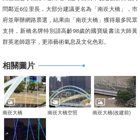
問鄰近6位里長，大部分建議更名為「南崁大橋」，市
回
府並舉辦網路票選，結果由「南崁大橋」獲得最多民眾
首
頁
支持，新橋名牌特別請高齡98歲的國寶級書法大師黃
網
群英老師題字，更添藝術氣息及文化色彩。
站
導
覽
相關圖片
市
政
信
箱
常
南崁大橋
南崁大橋空照
南崁大橋(改建前)
見
問
答