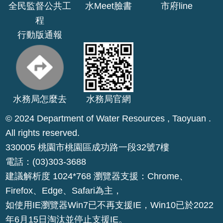
全民監督公共工
水Meet臉書
市府line
網
程
站
行動版通報
安
全
政
策
水務局怎麼去
水務局官網
政
府
© 2024 Department of Water Resources , Taoyuan .
網
All rights reserved.
站
330005 桃園市桃園區成功路一段32號7樓
資
料
電話：(03)303-3688
開
建議解析度 1024*768 瀏覽器支援：Chrome、
放
Firefox、Edge、Safari為主，
宣
如使用IE瀏覽器Win7已不再支援IE，Win10已於2022
告
年6月15日淘汰並停止支援IE。