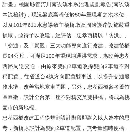
機
計畫」桃園縣管河川南崁溪水系治理規劃報告(南崁溪
關
本流檢討)，現況梁底高程低於50年重現期之洪水位，
通
訊
以及101年611水患導致主橋橋墩及周邊護岸設施嚴重
錄
損壞，亟待予以改建，經評估，忠孝西橋以「防洪」、
業
「交通」及「景觀」三大功能導向進行改建，改建後橋
務
長94公尺，可滿足100年重現期通洪需求，為改善忠孝
資
訊
西路周邊交通，由原來雙向2車道改採雙向3車道不對
稱配置，往省道台4線方向配置雙車道，以提升交通服
便
民
務水準，改善當地塞車問題，另外，忠孝西橋參考蘆竹
服
區區徽，設計全台第一座不對稱交叉雙拱橋，將成為桃
務
園市的新地標。
政
府
忠孝西橋改建工程從規劃設計階段即融入以人為本的思
資
考，新橋原設計為雙向2車道配置，無考量臨時便橋，
訊