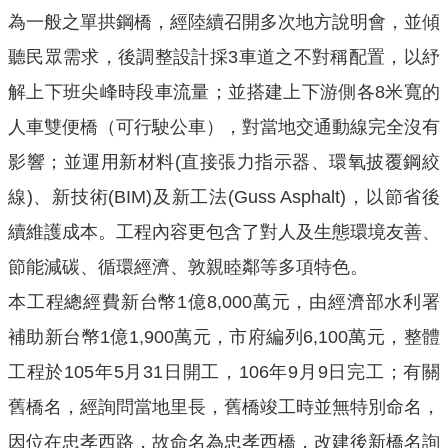
為一般之單拱鋼橋，經陸續召開多次地方說明會，並傾
公
開
聽民眾需求，後調整設計採3車道之不對稱配置，以紓
解上下班尖峰時段車流量；並搭建上下游側各8米寬的
山
坡
人車雙便橋（可行駛公車），對當地交通動線完全沒有
地
影響；並運用新材料(直接張力指示器、環氧披覆鋼絞
範
圍
線)、新技術(BIM)及新工法(Guss Asphalt)，以節省後
續維護成本。工程內容更包含了對人及生態環境友善、
申
請
節能減碳、循環經濟、敦親睦鄰等多項特色。
案
本工程總經費新台幣1億8,000萬元，由經濟部水利署
件
補助新台幣1億1,900萬元，市府編列6,100萬元，整體
污
水
工程於105年5月31日開工，106年9月9日完工；有關
下
舊橋名，經詢問當地里長，舊橋竣工時並無特別命名，
水
因位在忠孝西路，故命名為忠孝西橋，改建後新橋名詢
道