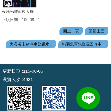
E
n
夜晚光雕南崁大橋
g
上版日期：106-09-21
l
i
回上一頁
回最上面
s
h
大漢溪山豬湖生態親水...
桃園北區水資源回收中...
桃
園
市
:::
政
更新日期
115-08-06
府
瀏覽人次
4931
隱
私
權
政
策