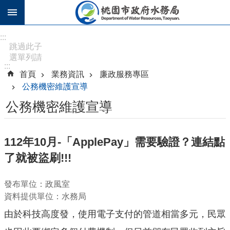
跳到主要內容區塊
進
:::
階
跳過此子
選單列請
搜
:::
按
尋
首頁
業務資訊
廉政服務專區
[Enter]，
公務機密維護宣導
繼續則按
[Tab]
公務機密維護宣導
訊
息
112年10月-「ApplePay」需要驗證？連結點
公
了就被盜刷!!!
告
認
發布單位：政風室
識
資料提供單位：水務局
水
由於科技高度發，使用電子支付的管道相當多元，民眾
務