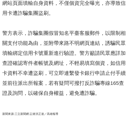
網站頁面填輸自身資料，不僅個資完全曝光，亦導致信
公
用卡遭詐騙集團盜刷。
開
山
警方表示，詐騙集團假冒知名平臺客服郵件，以限制相
坡
地
關支付功能為由，並附帶來路不明網頁連結，誘騙民眾
範
填輸綁定信用卡號重新進行驗證。警方籲請民眾應詳加
圍
查證確認寄件者帳號及網址，不輕易填寫個資，如信用
申
卡資料不幸遭盜刷，可立即連繫發卡銀行申請止付手續
請
案
並前往派出所報案，若有疑問可撥打反詐騙專線165查
件
證及詢問，以確保自身權益，避免遭詐騙。
污
水
下
新聞來源:三立新聞網 ​記者洪正達／高雄報導
水
道