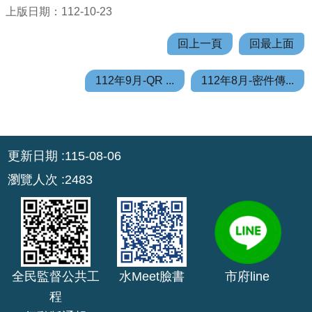
上版日期：112-10-23
回
回上一頁
回最上面
首
頁
112年9月-QR ...
112年8月-密件傳...
網
站
導
覽
:::
更新日期
115-08-06
市
瀏覽人次
2483
政
信
箱
常
見
全民監督公共工
水Meet臉書
市府line
問
程
答