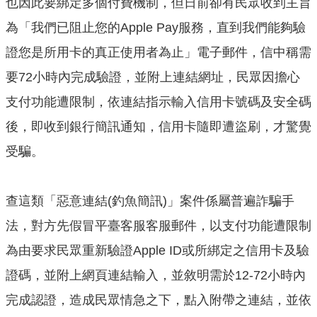
也因此要綁定多個付費機制，但日前卻有民眾收到主旨
機
關
為「我們已阻止您的Apple Pay服務，直到我們能夠驗
通
證您是所用卡的真正使用者為止」電子郵件，信中稱需
訊
錄
要72小時內完成驗證，並附上連結網址，民眾因擔心
支付功能遭限制，依連結指示輸入信用卡號碼及安全碼
業
務
後，即收到銀行簡訊通知，信用卡隨即遭盜刷，才驚覺
資
受騙。
訊
便
查這類「惡意連結(釣魚簡訊)」案件係屬普遍詐騙手
民
服
法，對方先假冒平臺客服客服郵件，以支付功能遭限制
務
為由要求民眾重新驗證Apple ID或所綁定之信用卡及驗
政
證碼，並附上網頁連結輸入，並敘明需於12-72小時內
府
資
完成認證，造成民眾情急之下，點入附帶之連結，並依
訊