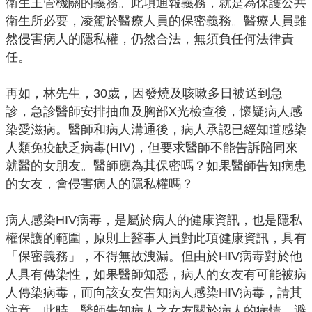
衛生主管機關的義務。此項通報義務，就是為保護公共
E
衛生所必要，凌駕於醫療人員的保密義務。醫療人員雖
n
然侵害病人的隱私權，仍然合法，無須負任何法律責
g
任。
l
i
再如，林先生，30歲，因發燒及咳嗽多日被送到急
s
診，急診醫師安排抽血及胸部X光檢查後，懷疑病人感
h
染愛滋病。醫師和病人溝通後，病人承認已經知道感染
桃
人類免疫缺乏病毒(HIV)，但要求醫師不能告訴陪同來
園
就醫的女朋友。醫師應為其保密嗎？如果醫師告知病患
市
的女友，會侵害病人的隱私權嗎？
政
府
病人感染HIV病毒，是屬於病人的健康資訊，也是隱私
權保護的範圍，原則上醫事人員對此項健康資訊，具有
隱
「保密義務」，不得無故洩漏。但由於HIV病毒對於他
私
人具有傳染性，如果醫師知悉，病人的女友有可能被病
權
人傳染病毒，而向該女友告知病人感染HIV病毒，請其
政
注意。此時，醫師告知病人之女友關於病人的病情，避
策