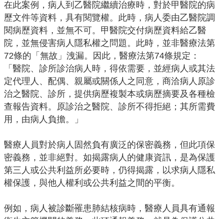
在此案例，病人到乙醫院繼續治療時，對於甲醫院的病
歷文件等資料，具有閱覽權。此時，病人委由乙醫院調
回
閱病歷資料，並無不可。甲醫院交付病歷資料給乙醫
首
院，並無侵害病人隱私權之問題。此時，並非醫療法第
頁
72條的「無故」洩漏。因此，醫療法第74條規定：
網
「醫院、診所診治病人時，得依需要，並經病人或其法
站
定代理人、配偶、親屬或關係人之同意，商洽病人原診
導
治之醫院、診所，提供病歷複製本或病歷摘要及各種檢
覽
查報告資料。原診治之醫院、診所不得拒絕；其所需費
用，由病人負擔。」
市
政
信
醫療人員對於病人固然負有廣泛的保密義務，但此項保
箱
密義務，並非絕對。如揭露病人的健康資訊，是為保護
第三人或公共利益所必要時，仍得揭露，以求病人隱私
常
權保護，與他人權利或公共利益之間的平衡。
見
問
例如，病人被診斷罹患肺結核病時，醫療人員具有通報
答