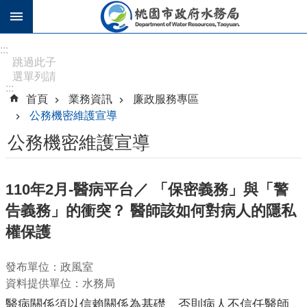
跳到主要內容區塊
進
:::
階
跳過此子
選單列請
搜
:::
按
尋
首頁
業務資訊
廉政服務專區
[Enter]，
公務機密維護宣導
繼續則按
[Tab]
公務機密維護宣導
訊
息
110年2月-醫病平台／ 「保密義務」與「警
公
告義務」的衝突？ 醫師該如何對病人的隱私
告
權保護
認
識
發布單位：政風室
水
資料提供單位：水務局
務
醫病關係須以信賴關係為基礎，否則病人不信任醫師，