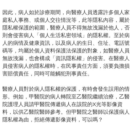
公
因此，病人如於診療期間，向醫療人員透露許多個人家
開
庭私人事務、或個人交往情況等，此等隱私內容，屬於
隱私權保護的範圍，醫療人員不得無故洩漏於他人，否
山
則會侵害病人「個人生活私密領域」的隱私權。至於病
坡
地
人的病情及健康資訊，以及病人的生日、住址、電話號
範
碼等，均屬於個人資料保護法保護的對象，如醫療人員
圍
無故洩漏，也會構成「資訊隱私權」的侵害。在醫療人
員侵害病人的隱私權時，在民事責任方面，須要負擔損
申
害賠償責任，同時可能觸犯刑事責任。
請
案
醫療人員對於病人隱私權的保護，有時會發生誤用的情
件
形。例如，甲醫院的病人轉院至乙醫院繼續治療，乙醫
污
院護理人員請甲醫院傳遞病人在該院的X光等影像資
水
料，以供乙醫院醫師參考。但甲醫院之醫師以保護病人
下
隱私權為由，拒絕傳遞影像資料，可以嗎？
水
道