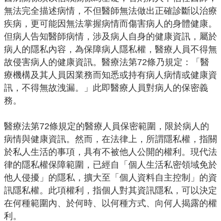
機
無法完全描述病情，不但醫師無法做出正確診斷以治療
關
疾病，更可能因無法掌握病情而傷害病人的身體健康。
通
但病人告知醫師病情，涉及病人自身的健康資訊，屬於
訊
病人的隱私內容，為保障病人隱私權，醫療人員不得無
錄
故侵害病人的健康資訊。醫療法第72條乃規定：「醫
業
療機構及其人員因業務而知悉或持有病人病情或健康資
務
訊，不得無故洩漏。」此即醫療人員對病人的保密義
資
務。
訊
醫療法第72條規定的醫療人員保密範圍，限於病人的
便
病情與健康資訊。然而，在法律上，所謂隱私權，指關
民
於私人生活的事項，具有不被他人公開的權利。現代法
服
律的隱私權保障範圍，已經自「個人生活私密領域免於
務
他人侵擾」的隱私，擴大至「個人資料自主控制」的資
政
訊隱私權。此項權利，指個人對其資訊隱私，可以決定
府
在何種範圍內、於何時、以何種方式、向何人揭露的權
資
利。
訊