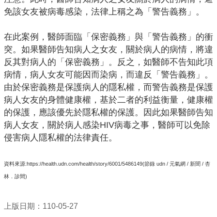
免該女友被病毒感染，法律上稱之為「警告義務」。
網
站
在此案例，醫師面臨「保密義務」與「警告義務」的衝
安
突。如果醫師告知病人之女友，關於病人的病情，將違
全
反其對病人的「保密義務」。反之，如醫師不告知此項
政
病情，病人女友可能因而染病，而違反「警告義務」。
策
由於保密義務是保護病人的隱私權，而警告義務是保護
政
病人女友的身體健康權，基於二者的利益衡量，健康權
府
的保護，應該優先於隱私權的保護。因此如果醫師告知
網
病人女友，關於病人感染HIV病毒之事，醫師可以免除
站
侵害病人隱私權的法律責任。
資
料
資料來源:​https://health.udn.com/health/story/6001/5486149(節錄 udn / 元氣網 / 新聞 / 杏
開
林．診間)
放
宣
告
上版日期：110-05-27