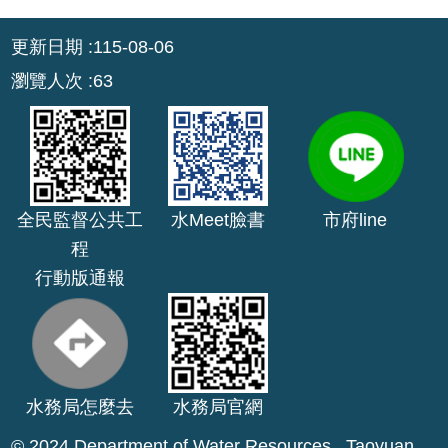
公
:::
更新日期
115-08-06
開
瀏覽人次
63
山
坡
地
範
圍
全民監督公共工
水Meet臉書
市府line
申
程
請
行動版通報
案
件
污
水
下
水務局怎麼去
水務局官網
水
道
© 2024 Department of Water Resources , Taoyuan .