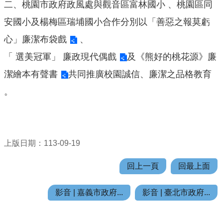
二、桃園市政府政風處與觀音區富林國小 、桃園區同
機
關
安國小及楊梅區瑞埔國小合作分別以
「善惡之報莫虧
通
心」廉潔布袋戲
、
訊
錄
「 選美冠軍」 廉政現代偶戲
及
《熊好的桃花源》廉
潔繪本有聲書
共同推廣校園誠信、廉潔之品格教育
業
務
。
資
訊
便
民
上版日期：113-09-19
服
回上一頁
回最上面
務
政
影音 | 嘉義市政府...
影音 | 臺北市政府...
府
資
訊