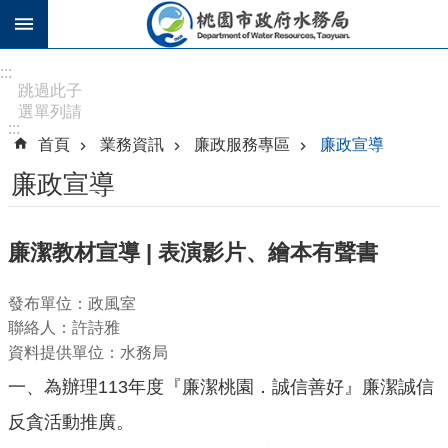
跳到主要內容區塊
進
:::
階
跳過此子
選單列請
搜
:::
按
尋
首頁
業務資訊
廉政服務專區
廉政宣導
[Enter]，
繼續則按
廉政宣導
[Tab]
訊
廉潔教材宣導 | 表演影片、繪本有聲書
息
公
發布單位：政風室
告
聯絡人：許詩雅
認
資料提供單位：水務局
識
一、為辦理113年度『廉潔桃園．誠信善好』廉潔誠信
水
務
反貪活動推廣。