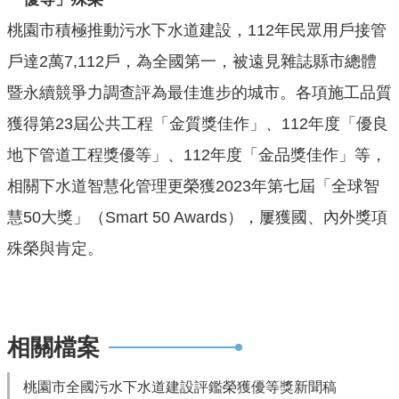
機
桃園市積極推動污水下水道建設，112年民眾用戶接管
關
通
戶達2萬7,112戶，為全國第一，被遠見雜誌縣市總體
訊
暨永續競爭力調查評為最佳進步的城市。各項施工品質
錄
獲得第23屆公共工程「金質獎佳作」、112年度「優良
業
地下管道工程獎優等」、112年度「金品獎佳作」等，
務
資
相關下水道智慧化管理更榮獲2023年第七屆「全球智
訊
慧50大獎」（Smart 50 Awards），屢獲國、內外獎項
便
殊榮與肯定。
民
服
務
政
相關檔案
府
資
桃園市全國污水下水道建設評鑑榮獲優等獎新聞稿
訊