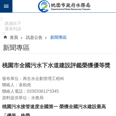
跳到主要內容區塊
進
:::
階
跳過此子
選單列請
搜
:::
按
尋
首頁
訊息公告
新聞專區
[Enter]，
繼續則按
新聞專區
[Tab]
訊
桃園市全國污水下水道建設評鑑榮獲優等獎
息
公
發布單位：再生水企劃管理工程科
告
聯絡人：袁柏堯
認
聯絡人電話：033033612*3345
識
資料提供單位：水務局
水
桃園污水接管速度全國第一 榮獲全國污水建設最高
務
「優等」殊榮