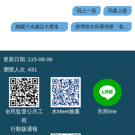
回上一頁
回最上面
回
首
桃園污水建設大耀進 ...
經濟部水利署視察「老...
頁
網
站
:::
導
更新日期
115-08-06
覽
瀏覽人次
431
市
政
信
箱
常
全民監督公共工
水Meet臉書
市府line
見
程
問
行動版通報
答