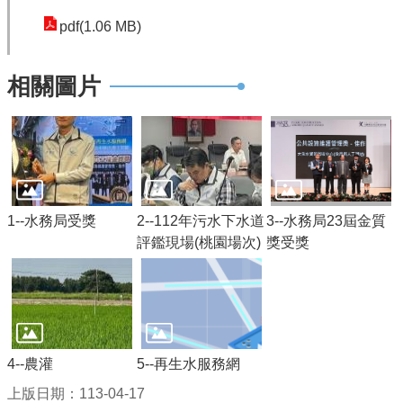
公
pdf(1.06 MB)
開
相關圖片
山
坡
地
範
圍
申
1--水務局受獎
2--112年污水下水道
3--水務局23屆金質
請
評鑑現場(桃園場次)
獎受獎
案
件
污
水
下
4--農灌
5--再生水服務網
水
上版日期：113-04-17
道