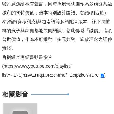
機
驗》廉潔繪本有聲書，同時為展現桃園作為多族群共融
關
城市的獨特價值，繪本特別設計國語、客語(四縣腔)、
通
訊
泰雅語(賽考利克)與越南語等多語配音版本，讓不同族
錄
群的孩子與家庭都能共同閱讀，藉此傳遞「誠信」這項
業
普世價值，作為本府推動「多元共融」施政理念之延伸
務
實踐。
資
訊
旨揭繪本有聲書動畫影片
(
https://www.youtube.com/playlist?
便
民
list=PL7Sjn1WZHIq1URzcNm6fTEcIpzk8Y4Dr8
)
服
務
相關影音
政
府
資
訊