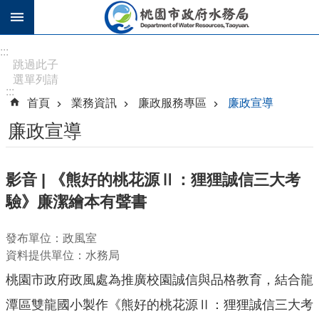
跳到主要內容區塊
進
:::
階
跳過此子
選單列請
搜
:::
按
尋
首頁
業務資訊
廉政服務專區
廉政宣導
[Enter]，
繼續則按
廉政宣導
[Tab]
訊
影音 | 《熊好的桃花源Ⅱ：狸狸誠信三大考
息
驗》廉潔繪本有聲書
公
告
發布單位：政風室
認
資料提供單位：水務局
識
桃園市政府政風處為推廣校園誠信與品格教育，結合龍
水
務
潭區雙龍國小製作《熊好的桃花源Ⅱ：狸狸誠信三大考