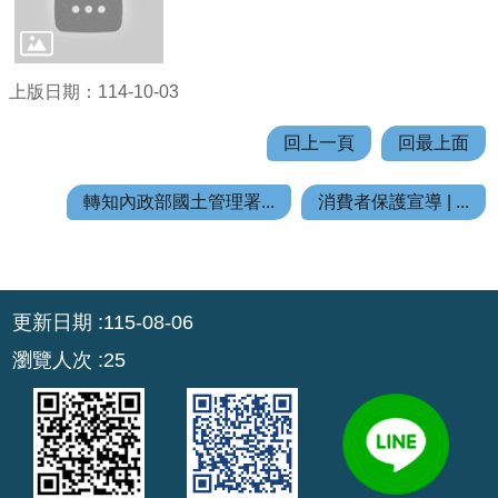
公
開
上版日期：114-10-03
山
坡
回上一頁
回最上面
地
範
轉知內政部國土管理署...
消費者保護宣導 | ...
圍
申
請
:::
案
更新日期
115-08-06
件
瀏覽人次
25
污
水
下
水
道