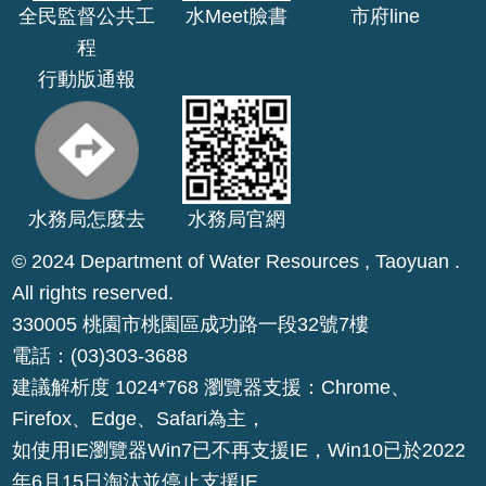
全民監督公共工
水Meet臉書
市府line
回
程
首
行動版通報
頁
網
站
導
水務局怎麼去
水務局官網
覽
© 2024 Department of Water Resources , Taoyuan .
市
政
All rights reserved.
信
330005 桃園市桃園區成功路一段32號7樓
箱
電話：(03)303-3688
建議解析度 1024*768 瀏覽器支援：Chrome、
常
見
Firefox、Edge、Safari為主，
問
如使用IE瀏覽器Win7已不再支援IE，Win10已於2022
答
年6月15日淘汰並停止支援IE。