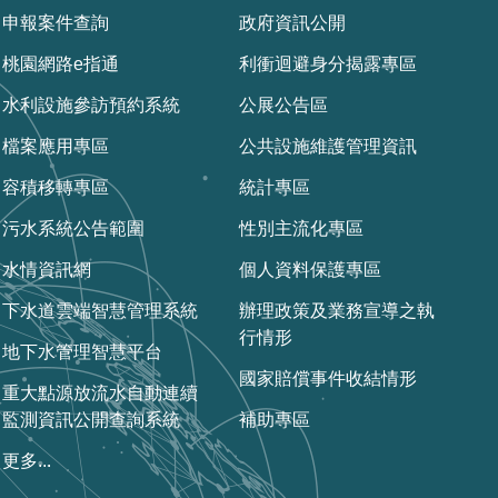
申報案件查詢
政府資訊公開
桃園網路e指通
利衝迴避身分揭露專區
水利設施參訪預約系統
公展公告區
檔案應用專區
公共設施維護管理資訊
容積移轉專區
統計專區
污水系統公告範圍
性別主流化專區
水情資訊網
個人資料保護專區
下水道雲端智慧管理系統
辦理政策及業務宣導之執
行情形
地下水管理智慧平台
國家賠償事件收結情形
重大點源放流水自動連續
監測資訊公開查詢系統
補助專區
更多...