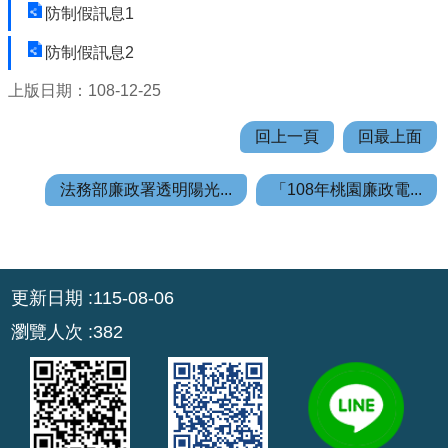
防制假訊息1
回
防制假訊息2
首
頁
上版日期：108-12-25
網
回上一頁
回最上面
站
導
法務部廉政署透明陽光...
「108年桃園廉政電...
覽
市
政
:::
信
更新日期
115-08-06
箱
瀏覽人次
382
常
見
問
答