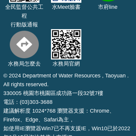
E
全民監督公共工
水Meet臉書
市府line
n
程
g
行動版通報
l
i
s
h
桃
水務局怎麼去
水務局官網
園
© 2024 Department of Water Resources , Taoyuan .
市
All rights reserved.
政
府
330005 桃園市桃園區成功路一段32號7樓
電話：(03)303-3688
隱
建議解析度 1024*768 瀏覽器支援：Chrome、
私
Firefox、Edge、Safari為主，
權
如使用IE瀏覽器Win7已不再支援IE，Win10已於2022
政
策