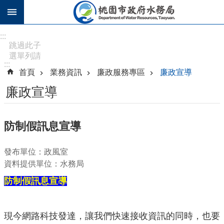
跳到主要內容區塊
進
:::
階
跳過此子
選單列請
搜
:::
按
尋
首頁
業務資訊
廉政服務專區
廉政宣導
[Enter]，
繼續則按
廉政宣導
[Tab]
訊
防制假訊息宣導
息
公
發布單位：政風室
告
資料提供單位：水務局
認
防制假訊息宣導
識
水
務
現今網路科技發達，讓我們快速接收資訊的同時，也要