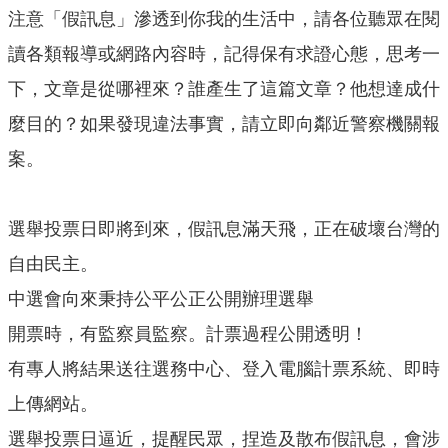
機
注意「假訊息」滲透到你我的生活中，請各位聽眾在閱
關
讀各類報導或網路內容時，記得保有求證心態，思考一
通
訊
下，文章是從哪裡來？誰產生了這篇文章？他想達成什
錄
麼目的？如果發現違法事實，請立即向鄰近警察機關報
業
案。
務
資
訊
選舉投票日即將到來，假訊息滿天飛，正在破壞台灣的
便
自由民主。
民
中選會向來秉持公平公正公開辦理選舉
服
開票時，有監察員監察。計票過程公開透明！
務
有專人將結果送往選務中心、登入電腦計票系統、即時
政
府
上傳網站。
資
選舉投票日逼近，提醒民眾，捏造及散布假訊息，會涉
訊