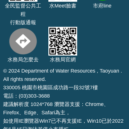
全民監督公共工
水Meet臉書
市府line
公
開
程
行動版通報
山
坡
地
範
圍
水務局怎麼去
水務局官網
申
© 2024 Department of Water Resources , Taoyuan .
請
All rights reserved.
案
330005 桃園市桃園區成功路一段32號7樓
件
電話：(03)303-3688
污
建議解析度 1024*768 瀏覽器支援：Chrome、
水
Firefox、Edge、Safari為主，
下
水
如使用IE瀏覽器Win7已不再支援IE，Win10已於2022
道