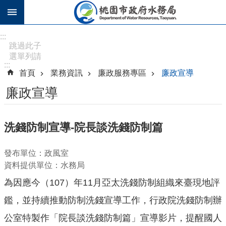
跳到主要內容區塊
進
:::
階
跳過此子
選單列請
搜
:::
按
尋
首頁
業務資訊
廉政服務專區
廉政宣導
[Enter]，
繼續則按
廉政宣導
[Tab]
訊
洗錢防制宣導-院長談洗錢防制篇
息
公
發布單位：政風室
告
資料提供單位：水務局
認
為因應今（107）年11月亞太洗錢防制組織來臺現地評
識
水
鑑，並持續推動防制洗錢宣導工作，行政院洗錢防制辦
務
公室特製作「院長談洗錢防制篇」宣導影片，提醒國人