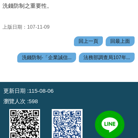
機
洗錢防制之重要性。
關
通
訊
上版日期：107-11-09
錄
回上一頁
回最上面
業
務
洗錢防制-「企業誠信...
法務部調查局107年...
資
訊
便
:::
民
更新日期
115-08-06
服
瀏覽人次
598
務
政
府
資
訊