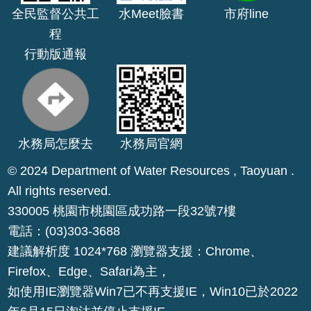
全民監督公共工
水Meet臉書
市府line
公
開
程
行動版通報
山
坡
地
範
圍
水務局怎麼去
水務局官網
申
© 2024 Department of Water Resources , Taoyuan .
請
All rights reserved.
案
330005 桃園市桃園區成功路一段32號7樓
件
電話：(03)303-3688
污
建議解析度 1024*768 瀏覽器支援：Chrome、
水
Firefox、Edge、Safari為主，
下
水
如使用IE瀏覽器Win7已不再支援IE，Win10已於2022
道