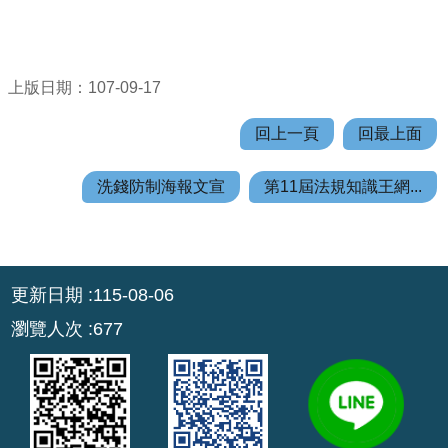
機
關
通
訊
上版日期：107-09-17
錄
回上一頁
回最上面
業
務
洗錢防制海報文宣
第11屆法規知識王網...
資
訊
便
:::
民
更新日期
115-08-06
服
瀏覽人次
677
務
政
府
資
訊