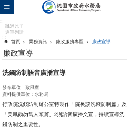
跳到主要內容區塊
進
:::
階
跳過此子
選單列請
搜
:::
按
尋
首頁
業務資訊
廉政服務專區
廉政宣導
[Enter]，
繼續則按
廉政宣導
[Tab]
訊
洗錢防制語音廣播宣導
息
公
發布單位：政風室
告
資料提供單位：水務局
認
行政院洗錢防制辦公室特製作「院長談洗錢防制篇」及
識
水
「美鳳勸勿當人頭篇」2則語音廣播文宣，持續宣導洗
務
錢防制之重要性。