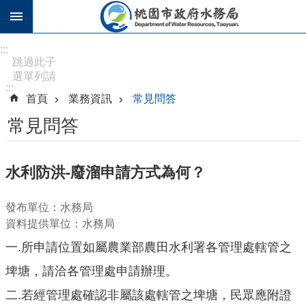
跳到主要內容區塊
進
:::
階
跳過此子
選單列請
搜
:::
按
尋
首頁
業務資訊
常見問答
[Enter]，
繼續則按
常見問答
[Tab]
訊
水利防洪-廢溜申請方式為何？
息
公
發布單位：水務局
告
資料提供單位：水務局
認
一.所申請位置如屬農業部農田水利署各管理處轄管之
識
水
埤塘，請洽各管理處申請辦理。
務
二.若經管理處確認非屬該處轄管之埤塘，民眾應附證