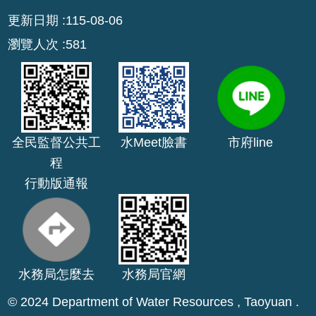
:::
更新日期
115-08-06
回
瀏覽人次
581
首
頁
網
站
導
全民監督公共工
水Meet臉書
市府line
覽
程
市
行動版通報
政
信
箱
常
見
水務局怎麼去
水務局官網
問
© 2024 Department of Water Resources , Taoyuan .
答