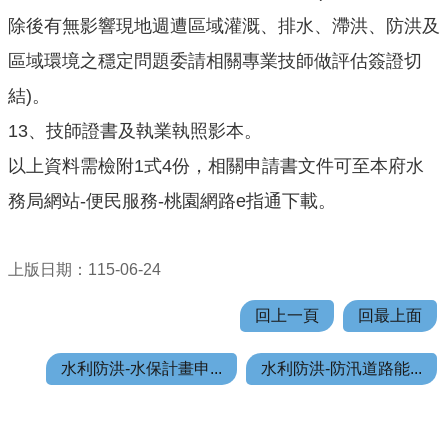
公
除後有無影響現地週遭區域灌溉、排水、滯洪、防洪及
開
區域環境之穩定問題委請相關專業技師做評估簽證切
結)。
山
坡
13、技師證書及執業執照影本。
地
以上資料需檢附1式4份，相關申請書文件可至本府水
範
圍
務局網站-便民服務-桃園網路e指通下載。
申
請
上版日期：115-06-24
案
件
回上一頁
回最上面
污
水利防洪-水保計畫申...
水利防洪-防汛道路能...
水
下
水
道