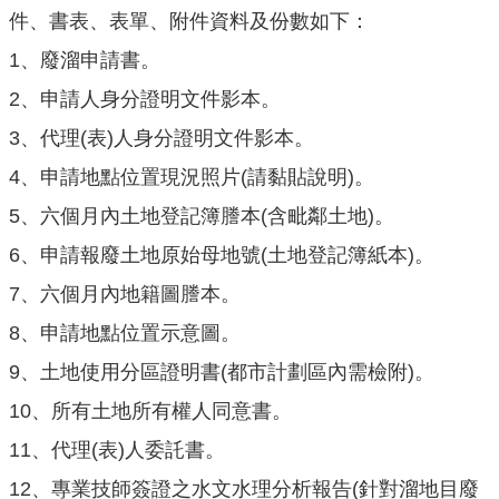
機
件、書表、表單、附件資料及份數如下：
關
1、廢溜申請書。
通
訊
2、申請人身分證明文件影本。
錄
3、代理(表)人身分證明文件影本。
業
4、申請地點位置現況照片(請黏貼說明)。
務
5、六個月內土地登記簿謄本(含毗鄰土地)。
資
訊
6、申請報廢土地原始母地號(土地登記簿紙本)。
便
7、六個月內地籍圖謄本。
民
8、申請地點位置示意圖。
服
9、土地使用分區證明書(都市計劃區內需檢附)。
務
10、所有土地所有權人同意書。
政
府
11、代理(表)人委託書。
資
12、專業技師簽證之水文水理分析報告(針對溜地目廢
訊