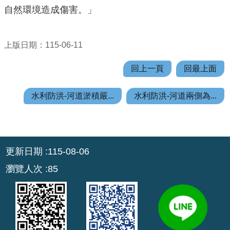
機
自然環境造成傷害。」
關
通
訊
上版日期：115-06-11
錄
回上一頁
回最上面
業
務
水利防洪-河道淤積嚴...
水利防洪-河道兩側為...
資
訊
便
:::
民
更新日期
115-08-06
服
瀏覽人次
85
務
政
府
資
訊