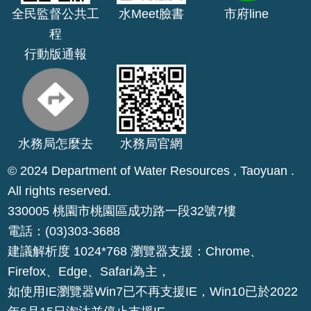
全民監督公共工
水Meet臉書
市府line
公
開
程
行動版通報
山
坡
地
範
圍
水務局怎麼去
水務局官網
申
© 2024 Department of Water Resources , Taoyuan .
請
All rights reserved.
案
330005 桃園市桃園區成功路一段32號7樓
件
電話：(03)303-3688
污
建議解析度 1024*768 瀏覽器支援：Chrome、
水
Firefox、Edge、Safari為主，
下
水
如使用IE瀏覽器Win7已不再支援IE，Win10已於2022
道