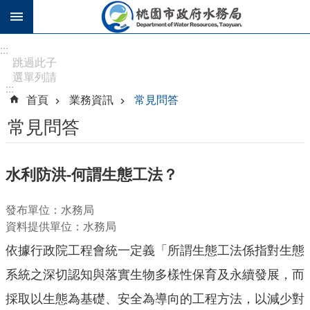
跳到主要內容區塊
進
:::
階
跳過此子
選單列請
搜
:::
按
尋
首頁
業務資訊
常見問答
[Enter]，
繼續則按
常見問答
[Tab]
訊
水利防洪-何謂生態工法？
息
公
發布單位：水務局
告
資料提供單位：水務局
認
依據行政院工程會統一定義「所謂生態工法係指對生態
識
水
系統之深切認知與落實生物多樣性保育及永續發展，而
務
採取以生態為基礎、安全為導向的工程方法，以減少對