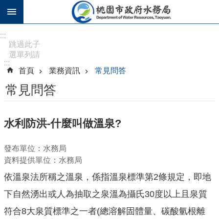
跳到主要內容區塊
進
:::
階
跳過此子
選單列請
搜
:::
按
尋
首頁
業務資訊
常見問答
[Enter]，
繼續則按
常見問答
[Tab]
訊
水利防洪-什麼叫做溫泉?
息
公
發布單位：水務局
告
資料提供單位：水務局
認
依溫泉法所稱之溫泉，係指溫泉標準第2條規定，即地
識
水
下自然湧出或人為抽取之泉溫為攝氏30度以上且泉質
務
符合8大泉質標準之一者(總溶解固體量、碳酸氫根離