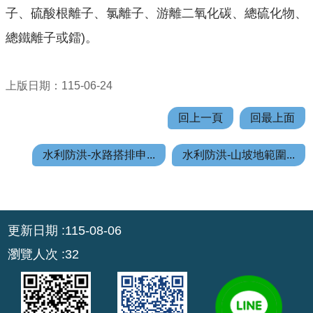
機
子、硫酸根離子、氯離子、游離二氧化碳、總硫化物、
關
總鐵離子或鐳)。
通
訊
錄
上版日期：115-06-24
業
回上一頁
回最上面
務
資
訊
水利防洪-水路搭排申...
水利防洪-山坡地範圍...
便
民
服
:::
更新日期
115-08-06
務
瀏覽人次
32
政
府
資
訊