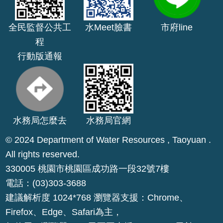
公
開
全民監督公共工
水Meet臉書
市府line
程
山
行動版通報
坡
地
範
圍
申
水務局怎麼去
水務局官網
請
© 2024 Department of Water Resources , Taoyuan .
案
件
All rights reserved.
330005 桃園市桃園區成功路一段32號7樓
污
電話：(03)303-3688
水
下
建議解析度 1024*768 瀏覽器支援：Chrome、
水
Firefox、Edge、Safari為主，
道