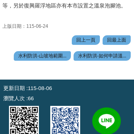
機
等，另於復興羅浮地區亦有本市設置之溫泉泡腳池。
關
通
訊
上版日期：115-06-24
錄
回上一頁
回最上面
業
務
水利防洪-山坡地範圍...
水利防洪-如何申請溫...
資
訊
便
:::
民
更新日期
115-08-06
服
瀏覽人次
66
務
政
府
資
訊