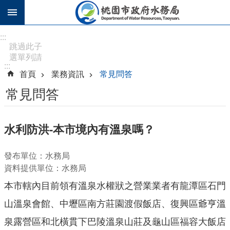
跳到主要內容區塊
進
:::
階
跳過此子
選單列請
搜
:::
按
尋
首頁
業務資訊
常見問答
[Enter]，
繼續則按
常見問答
[Tab]
訊
水利防洪-本市境內有溫泉嗎？
息
公
發布單位：水務局
告
資料提供單位：水務局
認
本市轄內目前領有溫泉水權狀之營業業者有龍潭區石門
識
水
山溫泉會館、中壢區南方莊園渡假飯店、復興區爺亨溫
務
泉露營區和北橫貫下巴陵溫泉山莊及龜山區福容大飯店