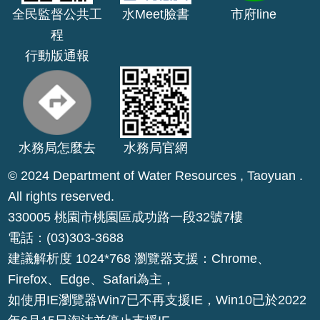
全民監督公共工
水Meet臉書
市府line
公
開
程
行動版通報
山
坡
地
範
圍
水務局怎麼去
水務局官網
申
© 2024 Department of Water Resources , Taoyuan .
請
All rights reserved.
案
330005 桃園市桃園區成功路一段32號7樓
件
電話：(03)303-3688
污
建議解析度 1024*768 瀏覽器支援：Chrome、
水
Firefox、Edge、Safari為主，
下
水
如使用IE瀏覽器Win7已不再支援IE，Win10已於2022
道