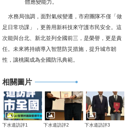
體應變能力。
回
水務局強調，面對氣候變遷，市府團隊不僅「做
首
頁
足日常功課」，更善用新科技來守護市民安全。這
網
次能與台北、新北並列全國前三，是榮譽，更是責
站
任。未來將持續導入智慧防災措施，提升城市韌
導
覽
性，讓桃園成為全國防汛典範。
市
政
相關圖片
信
箱
常
見
問
答
下水道訪評1
下水道訪評2
下水道訪評3