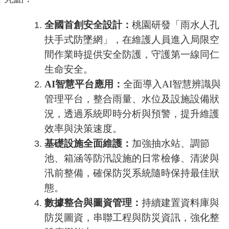
公
全國首創安全設計：
開
桃園研發「雨水人孔
扶手式防墜網」，在維護人員進入局限空
山
間作業時提供安全防護，守護第一線同仁
坡
生命安全。
地
智慧平台應用：
AI
全面導入AI智慧辨識與
範
圍
管理平台，整合雨量、水位及設施設備狀
況，透過系統即時分析與預警，提升維護
申
效率與決策速度。
請
基礎設施全面維護：
加強抽水站、調節
案
件
池、箱涵等防汛設施的日常檢修、清淤與
汛前整備，確保防災系統隨時保持最佳狀
污
態。
水
下
數據整合與圖資管理：
持續建置資料庫與
水
防災圖資，串聯工程與防災資訊，強化整
道