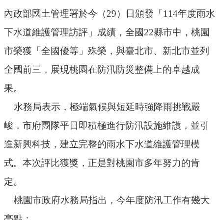
機
內政部國土管理署於今（29）日頒發「114年度雨水
關
通
下水道維護管理訪評」成績，全國22縣市中，桃園
訊
市榮獲「全國優等」殊榮，與臺北市、新北市並列
錄
全國前三，展現桃園在防汛防災整備上的卓越成
業
務
果。
資
水務局表示，極端氣候與短延時強降雨挑戰嚴
訊
峻，市府團隊平日即積極進行防汛設施維護，並引
便
民
進新興科技，建立完整的雨水下水道維護管理模
服
式。本次評比獲獎，正是對桃園市多年努力的肯
務
定。
政
府
桃園市政府水務局指出，今年度防汛工作有幾大
資
亮點：
訊