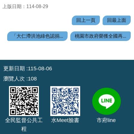
E
上版日期：114-08-29
n
回上一頁
回最上面
g
l
i
「大仁滯洪池綠色認捐...
桃園市政府榮獲全國再...
s
h
桃
:::
更新日期
115-08-06
園
市
瀏覽人次
108
政
府
隱
私
權
全民監督公共工
水Meet臉書
市府line
政
程
策