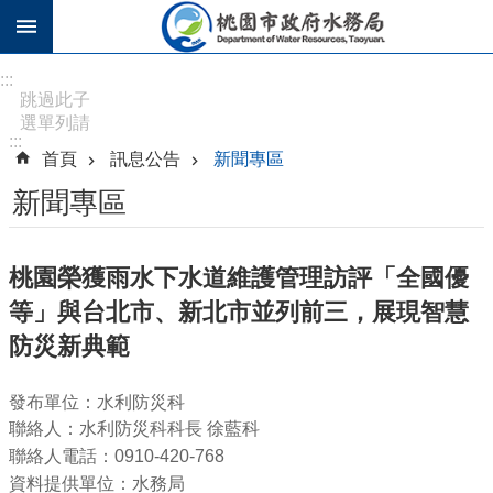
跳到主要內容區塊
進
:::
階
跳過此子
選單列請
搜
:::
按
尋
首頁
訊息公告
新聞專區
[Enter]，
繼續則按
新聞專區
[Tab]
訊
桃園榮獲雨水下水道維護管理訪評「全國優
息
等」與台北市、新北市並列前三，展現智慧
公
告
防災新典範
認
發布單位：水利防災科
識
聯絡人：水利防災科科長 徐藍科
水
聯絡人電話：0910-420-768
務
資料提供單位：水務局