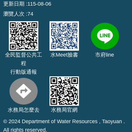
更新日期
115-08-06
網
瀏覽人次
74
站
安
全
政
策
全民監督公共工
水Meet臉書
市府line
政
程
府
行動版通報
網
站
資
料
開
放
水務局怎麼去
水務局官網
宣
© 2024 Department of Water Resources , Taoyuan .
告
All rights reserved.