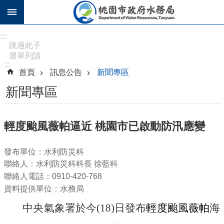
跳到主要內容區塊
進
:::
階
跳過此子
選單列請
搜
:::
按
尋
首頁
訊息公告
新聞專區
[Enter]，
繼續則按
新聞專區
[Tab]
訊
輕度颱風薇帕逼近 桃園市已啟動防汛應變
息
公
發布單位：水利防災科
告
聯絡人：水利防災科科長 徐藍科
認
聯絡人電話：0910-420-768
識
資料提供單位：水務局
水
中央氣象署於今(18)日發布
輕度颱風薇帕
海
務