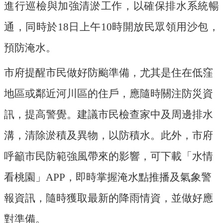
進行巡檢與加強清淤工作，以確保排水系統暢
回
通，同時於18日上午10時開放民眾領用沙包，
首
頁
預防淹水。
網
市府提醒市民做好防颱準備，尤其是住在低窪
站
導
地區或鄰近河川區的住戶，應隨時關注防災資
覽
訊，提高警覺。建議市民檢查家中及周邊排水
市
政
溝，清除淤積及異物，以防積水。此外，市府
信
呼籲市民防範強風帶來的影響，可下載「水情
箱
看桃園」APP，即時掌握淹水點推播及氣象警
常
見
報資訊，隨時獲取最新的降雨情資，並做好應
問
答
對準備。