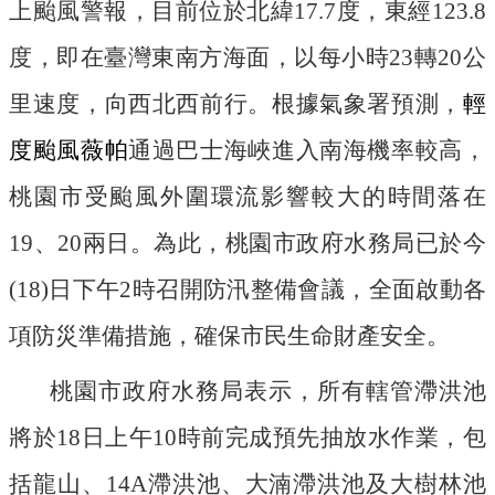
上颱風警報，目前位於北緯17.7度，東經123.8
機
關
度，即在臺灣東南方海面，以每小時23轉20公
通
訊
里速度，向西北西前行。根據氣象署預測，
輕
錄
度颱風薇帕
通過巴士海峽進入南海機率較高，
業
務
桃園市受颱風外圍環流影響較大的時間落在
資
19、20兩日。為此，桃園市政府水務局已於今
訊
(18)日下午2時召開防汛整備會議，全面啟動各
便
民
項防災準備措施，確保市民生命財產安全。
服
務
桃園市政府水務局表示，所有轄管滯洪池
政
將於18日上午10時前完成預先抽放水作業，包
府
資
括龍山、14A滯洪池、大湳滯洪池及大樹林池
訊