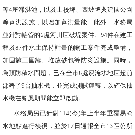
公
等4座滯洪池，以及士校埤、西坡埤與建國公園
開
等蓄洪設施，以增加蓄洪量能。此外，水務局
山
並針對轄管的6處河川區破堤案件、94件在建工
坡
地
程及87件水土保持計畫的開工案件完成整備，
範
圍
加固施工圍籬、堆放砂包等防災設施。同時，
申
為預防積水問題，已在全市6處易淹水地區超前
請
部署了9台抽水機，並完成測試運轉，以確保抽
案
件
水機在颱風期間能立即啟動。
污
水
水務局另已針對114(今)年上半年重覆易淹
下
水地點進行檢視，並於17日通報全市13區公所
水
道