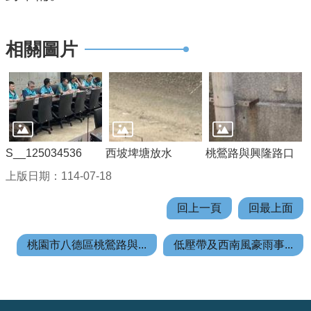
E
n
相關圖片
g
l
i
s
h
桃
S__125034536
西坡埤塘放水
桃鶯路與興隆路口
園
上版日期：114-07-18
市
政
回上一頁
回最上面
府
隱
桃園市八德區桃鶯路與...
低壓帶及西南風豪雨事...
私
權
政
:::
策