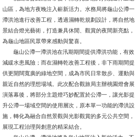
機
山區，為地方夜晚注入嶄新活力。水務局將龜山公滯一
關
通
滯洪池進行改善工程，透過濕轉乾規劃設計，將自然地
訊
景結合燈光藝術，打造兼具休閒、觀賞的夜間新亮點，
錄
為龜山地區民眾帶來感動與驚喜。
業
龜山公滯一滯洪池在汛期期間提供滯洪功能，有效
務
資
減緩水患風險；而在濕轉乾改善工程後，非下雨期間提
訊
供更開闊寬廣的綠地空間，成為市民日常散步、運動與
便
親近自然的理想場域。此次配合觀旅局主辦桃園燈會展
民
演落幕後，將部分主題燈巧妙配置於公滯一，讓光影提
服
務
升公滯一場域空間的使用層次，原本單一功能的滯洪設
政
施，轉化為融合自然景觀與光影觀賞的多元公共空間，
府
展現工程治理與創意的精采結合。
資
訊