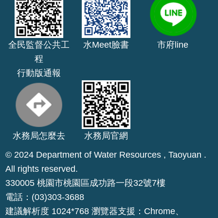
E
n
g
全民監督公共工
水Meet臉書
市府line
l
i
程
s
行動版通報
h
桃
園
市
水務局怎麼去
水務局官網
政
府
© 2024 Department of Water Resources , Taoyuan .
All rights reserved.
隱
330005 桃園市桃園區成功路一段32號7樓
私
權
電話：(03)303-3688
政
建議解析度 1024*768 瀏覽器支援：Chrome、
策