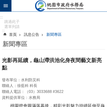
跳到主要內容區塊
進
:::
階
跳過此子
選單列請
搜
:::
按
尋
首頁
訊息公告
新聞專區
[Enter]，
繼續則按
新聞專區
[Tab]
訊
光影再延續，龜山滯洪池化身夜間藝文新亮
息
點
公
告
發布單位：水利防災科
認
聯絡人：徐藍科 科長
識
聯絡人電話：（03）3033688 #3622
水
資料提供單位：水務局
務
桃園燈會圓滿落幕後，精彩光影魅力持續延伸至龜