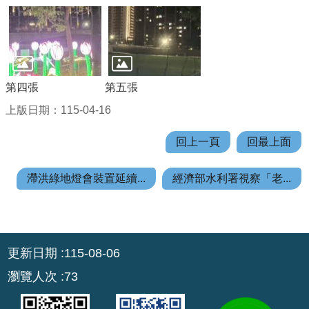
回
首
頁
第四張
第五張
網
站
上版日期：115-04-16
導
覽
回上一頁
回最上面
市
滯洪綠地燈會裝置延續...
經濟部水利署視察「老...
政
信
箱
:::
常
更新日期
115-08-06
見
瀏覽人次
73
問
答