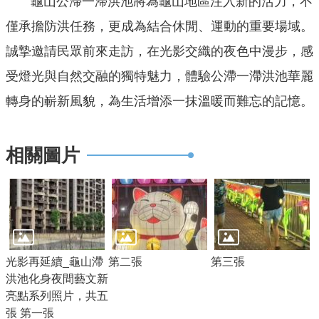
龜山公滯一滯洪池將為龜山地區注入新的活力，不
公
僅承擔防洪任務，更成為結合休閒、運動的重要場域。
開
誠摯邀請民眾前來走訪，在光影交織的夜色中漫步，感
山
受燈光與自然交融的獨特魅力，體驗公滯一滯洪池華麗
坡
轉身的嶄新風貌，為生活增添一抹溫暖而難忘的記憶。
地
範
圍
相關圖片
申
請
案
件
污
光影再延續_龜山滯
第二張
第三張
水
洪池化身夜間藝文新
下
亮點系列照片，共五
水
張 第一張
道