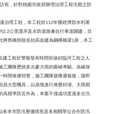
」訪視，針對桃園市政府辦理治理工程汛期之防
治理工程，本工程於112年獲經濟部水利署
2.2公里護岸及水防道路兼自行車道闢建，目
此將舊橋拆除並抬高改建為鋼構橋梁1座，本工
在建工程於警報發布時間前做好臨河工程之人
施工團隊歷經多次豪大雨的嚴峻考驗。為確保
一時間推播預警，施工團隊接獲通報後，隨即
動員大型機具，以鼎塊進行堆疊封堵。大雨期
的高標準防災作為，本案不僅成功度過多次汛
盤點各本市防汛整備情形及各相關單位合作防汛