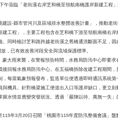
日下午蒞臨「老街溪右岸芝和橋至領航南橋護岸新建工程
設-縣市管河川及區域排水整體改善計畫」，推動老街溪
新建工程」，主要工程包含在芝和橋下游至領航南橋右岸約
險。同時檢討芝和路跨越老街溪之舊橋通洪斷面不足，因
0日開放，已有效改善河段安全與流域保護標準。
豪大雨來襲，在警報預告時間，水務局防汛中心即要求
成後回報水務局防汛中心。在五福橋拆除改建工程期間，
制，每當氣象預報發布，監造單位便透過即時通訊系統第
員與機具。針對橋梁施工便道出入口等護岸缺口，更立刻
掌握水情並應變突發狀況。透過「嚴陣以待、萬無一失」
。
5年3月20日召開「桃園市115年度防汛整備會議」