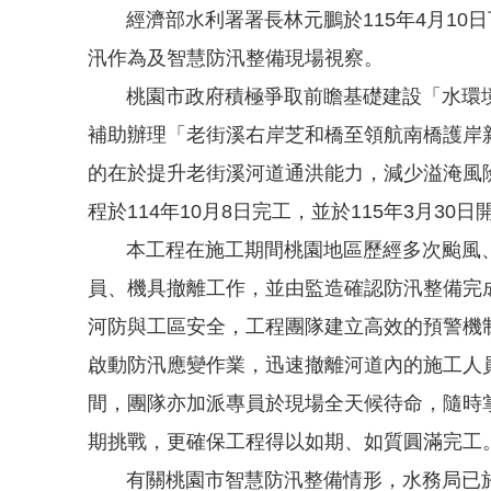
經濟部水利署署長林元鵬於115年4月10
汛作為及智慧防汛整備現場視察。
桃園市政府積極爭取前瞻基礎建設「水環境建
補助辦理「老街溪右岸芝和橋至領航南橋護岸
的在於提升老街溪河道通洪能力，減少溢淹風
程於114年10月8日完工，並於115年3月3
本工程在施工期間桃園地區歷經多次颱風、
員、機具撤離工作，並由監造確認防汛整備完
河防與工區安全，工程團隊建立高效的預警機
啟動防汛應變作業，迅速撤離河道內的施工人
間，團隊亦加派專員於現場全天候待命，隨時
期挑戰，更確保工程得以如期、如質圓滿完工
有關桃園市智慧防汛整備情形，水務局已於11