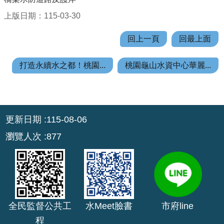
上版日期：115-03-30
網
站
回上一頁
回最上面
安
全
打造永續水之都！桃園...
桃園龜山水資中心華麗...
政
策
政
:::
府
更新日期
115-08-06
網
瀏覽人次
877
站
資
料
開
放
宣
全民監督公共工
水Meet臉書
市府line
告
程