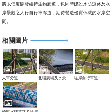
將以低度開發維持生物廊道，也同時建設水防道路及水
E
n
岸景觀之人行自行車廊道，期待營造優質低碳的水岸空
g
間。
l
i
s
相關圖片
h
桃
園
市
政
府
人車分道
北端廣場及水景
堤岸自行車道
隱
私
權
政
橋梁水防道路及護岸
策