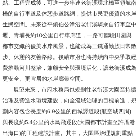
點。工程完成後，可進一步串連老街溪環北橋至領航南
回
橋的自行車道及休憩步道路網，提供市民更優質的水岸
首
生態空間。未來從平鎮伯公潭沿老街溪騎乘自行車至中
頁
壢、青埔長約10公里自行車廊道，一路可體驗田園與
網
都市交織的優美水岸風景，也能成為三鐵通勤族日常散
站
導
步、休憩的友善路線。後續市府也將持續向中央爭取經
覽
費推動河川整治，兼顧安全與環境活化，讓老街溪成為
市
更安全、更宜居的水岸廊帶空間。
政
展望未來，市府水務局也規劃往老街溪大園區持續
信
箱
治理及營造水環境建設，向全流域治理的目標前進，規
常
劃內容包含長度約6.9公里的西城譯道段(航空城四周)
見
與長度約5.4公里的水鳥飛逐段(大園都市計畫至許厝港
問
出海口)的工程建設計畫。其中，大園區治理規劃重點
答