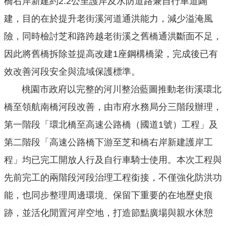
橋右岸新建約2.2公里護岸及水防道路兼自行車道闢
公
建，目的在於提升老街溪河道通洪能力，減少溢淹風
開
險，同時檢討芝和路跨越老街溪之舊橋通洪斷面不足，
山
因此將舊橋拆除並提高改建1座鋼構橋梁，完成後已有
坡
效改善河段安全與流域保護標準。
地
範
桃園市政府以完整的河川整治藍圖推動老街溪環北
圍
橋至領航南橋河段改善，由市府水務局分三階段辦理，
申
第一階段「環北橋至高速公路橋（國道1號）工程」及
請
第二階段「高速公路橋下游至芝和橋右岸新建護岸工
案
件
程」均已完工開放人行及自行車騎士使用。本次工程與
污
先前完工的兩階段河段治理工程銜接，不僅強化防洪功
水
能，也同步整理周邊環境、保留下重要的在地歷史痕
下
水
跡，並活化閒置河岸空地，打造節點廣場與親水休憩
道