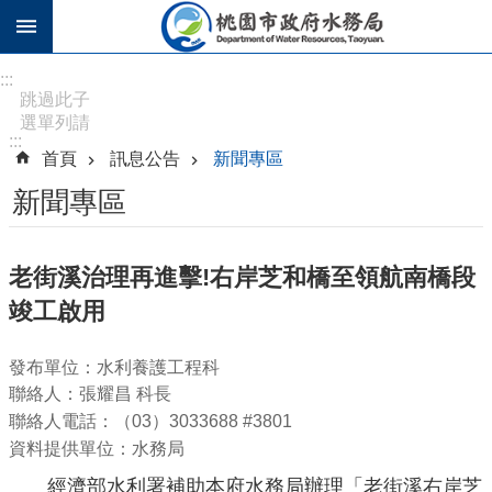
跳到主要內容區塊
進
:::
階
跳過此子
選單列請
搜
:::
按
尋
首頁
訊息公告
新聞專區
[Enter]，
繼續則按
新聞專區
[Tab]
訊
老街溪治理再進擊!右岸芝和橋至領航南橋段
息
竣工啟用
公
告
發布單位：水利養護工程科
認
聯絡人：張耀昌 科長
識
聯絡人電話：（03）3033688 #3801
水
資料提供單位：水務局
務
經濟部水利署補助本府水務局辦理「老街溪右岸芝