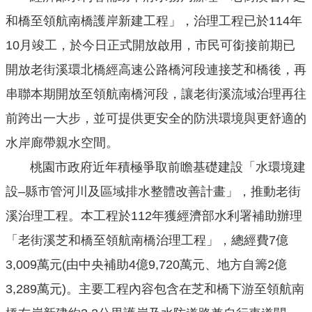
機
和橋至領航南橋護岸新建工程」，治理工程已於114年
關
通
10月竣工，於今日正式開放啟用，市民可銜接前期已
訊
開放老街溪環北橋經高速公路橋河段連接芝和橋後，再
錄
串聯本期開放至領航南橋河段，讓老街溪流域治理再往
業
前跨出一大步，並可提供更安全的防洪環境與更舒適的
務
資
水岸廊帶親水空間。
訊
桃園市政府近年積極爭取前瞻基礎建設「水環境建
便
設–縣市管河川及區域排水整體改善計畫」，推動老街
民
溪治理工程。本工程於112年獲經濟部水利署補助辦理
服
務
「老街溪芝和橋至領航南橋治理工程」，總經費7億
政
3,009萬元(由中央補助4億9,720萬元、地方自籌2億
府
3,289萬元)。主要工程內容包含在芝和橋下游至領航南
資
訊