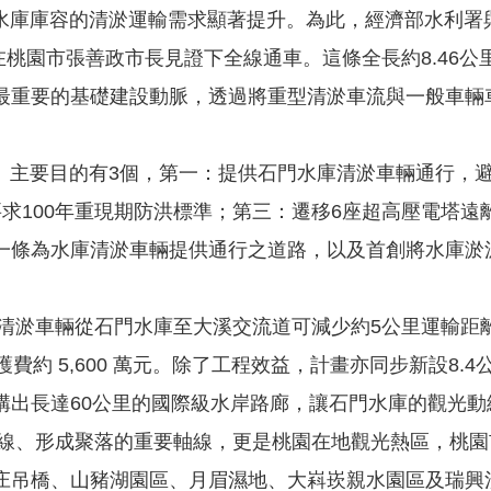
庫庫容的清淤運輸需求顯著提升。為此，經濟部水利署
)在桃園市張善政市長見證下全線通車。這條全長約8.46
最重要的基礎建設動脈，透過將重型清淤車流與一般車輛
主要目的有3個，第一：提供石門水庫清淤車輛通行，避
求100年重現期防洪標準；第三：遷移6座超高壓電塔
一條為水庫清淤車輛提供通行之道路，以及首創將水庫淤
車輛從石門水庫至大溪交流道可減少約5公里運輸距離，
費約 5,600 萬元。除了工程效益，計畫亦同步新設8
構出長達60公里的國際級水岸路廊，讓石門水庫的觀光動
、形成聚落的重要軸線，更是桃園在地觀光熱區，桃園
庄吊橋、山豬湖園區、月眉濕地、大嵙崁親水園區及瑞興