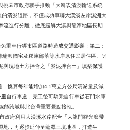
與桃園市政府聯手推動「大嵙崁清淤輸送系統
公里的清淤道路，不僅成功串聯大漢溪左岸溪洲大
車流進行分離，徹底緩解大溪與龍潭地區長期
免重車行經市區道路時造成交通影響；第二：
遠離瑞興國宅及崁津部落等水岸原住民居住區。另
泥與現地土方拌合之「淤泥拌合土」填築保護
換算每年能增加4.1萬立方公尺清淤量及減
.4公里自行車道，完工後可騎乘自行車從石門水庫
線能跨域與北台灣重要景點接軌。
市政府利用大漢溪水岸配合「大龍門觀光廊帶
濕地，再逐步延伸至龍潭三坑地區，打造生