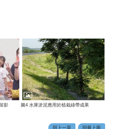
留影
圖4 水庫淤泥應用於植栽綠帶成果
回上一頁
回最上面