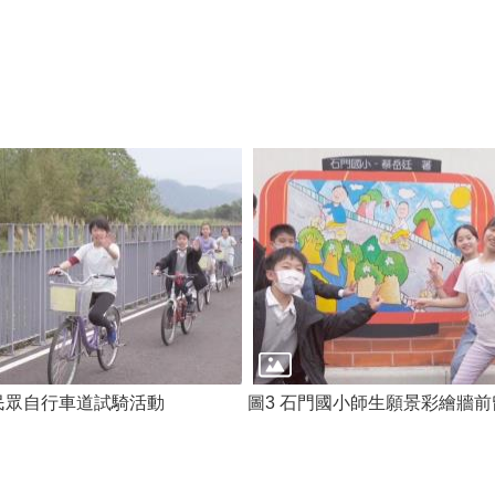
請民眾自行車道試騎活動
圖3 石門國小師生願景彩繪牆前