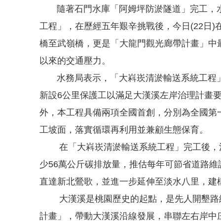
隨著石門水庫「阿姆坪防淤隧道」完工，水
工程」，在歷經五年艱辛挑戰後，今日(22日
橋至武嶺橋，更是「大龍門觀光廊帶計畫」中
以來的交通壓力。
水務局表示，「大嵙崁清淤輸送系統工程」
新設6公里保護工以滿足大漢溪左岸治理計畫要
外，本工程具備兩項全國首創，分別為全國第
工坡面，落實循環再利用並兼顧生態保育。
在「大嵙崁清淤輸送系統工程」完工後，清淤
少56萬公斤碳排放量，推估每年可節省道路維護
直達新北鶯歌，並進一步延伸至淡水八里，建
大漢溪是桃園歷史的起點，是先人開墾路線
計畫」，帶動大漢溪沿線發展，串聯左右岸中