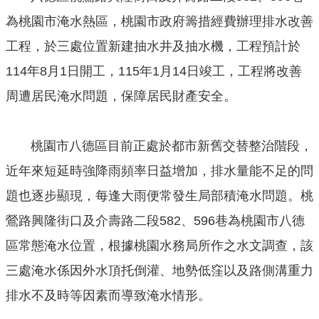
機
為桃園市淹水熱區，桃園市政府籌措經費辦理排水改善
關
通
工程，於三處位置新建抽水井及抽水機，工程預計於
訊
114年8月1日開工，115年1月14日竣工，工程將改善
錄
周遭居民淹水問題，保障居民財產安全。
業
務
資
桃園市八德區目前正處於都市新舊交替整治階段，
訊
近年來短延時強降雨頻率日益增加，排水量能不足的問
便
題也逐步顯現，每逢大雨便常發生局部積淹水問題。桃
民
鶯路興隆街口及介壽路二段582、596巷為桃園市八德
服
務
區常態淹水位置，根據桃園水務局所作之水文調查，該
政
三處淹水係因外水頂托倒灌、地勢低窪以及路側溝重力
府
排水不及時等因素而導致淹水情形。
資
訊