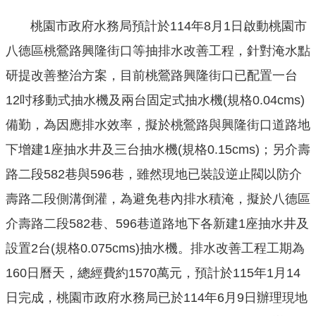
公
桃園市政府水務局預計於114年8月1日啟動桃園市
開
八德區桃鶯路興隆街口等抽排水改善工程，針對淹水點
山
研提改善整治方案，目前桃鶯路興隆街口已配置一台
坡
12吋移動式抽水機及兩台固定式抽水機(規格0.04cms)
地
範
備勤，為因應排水效率，擬於桃鶯路與興隆街口道路地
圍
下增建1座抽水井及三台抽水機(規格0.15cms)；另介壽
申
路二段582巷與596巷，雖然現地已裝設逆止閥以防介
請
壽路二段側溝倒灌，為避免巷內排水積淹，擬於八德區
案
件
介壽路二段582巷、596巷道路地下各新建1座抽水井及
污
設置2台(規格0.075cms)抽水機。排水改善工程工期為
水
160日曆天，總經費約1570萬元，預計於115年1月14
下
水
日完成，桃園市政府水務局已於114年6月9日辦理現地
道