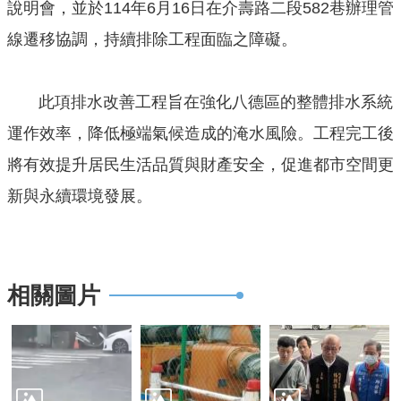
說明會，並於114年6月16日在介壽路二段582巷辦理管
回
線遷移協調，持續排除工程面臨之障礙。
首
頁
此項排水改善工程旨在強化八德區的整體排水系統
網
運作效率，降低極端氣候造成的淹水風險。工程完工後
站
導
將有效提升居民生活品質與財產安全，促進都市空間更
覽
新與永續環境發展。
市
政
信
箱
相關圖片
常
見
問
答