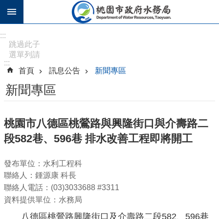
跳到主要內容區塊
進
:::
階
跳過此子
選單列請
搜
:::
按
尋
首頁
訊息公告
新聞專區
[Enter]，
繼續則按
新聞專區
[Tab]
訊
桃園市八德區桃鶯路與興隆街口與介壽路二
息
段582巷、596巷 排水改善工程即將開工
公
告
發布單位：水利工程科
認
聯絡人：鍾源康 科長
識
聯絡人電話：(03)3033688 #3311
水
資料提供單位：水務局
務
八德區桃鶯路興隆街口及介壽路二段582、596巷