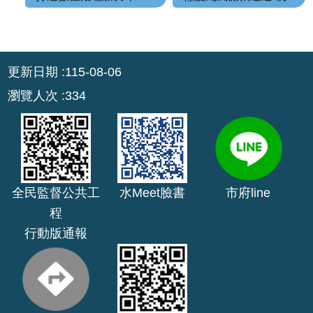
網
站
:::
安
更新日期
115-08-06
全
瀏覽人次
334
政
策
政
府
網
站
全民監督公共工
水Meet臉書
市府line
資
程
料
行動版通報
開
放
宣
告