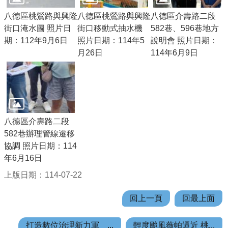
E
八德區桃鶯路與興隆
八德區桃鶯路與興隆
八德區介壽路二段
n
街口淹水圖 照片日
街口移動式抽水機
582巷、596巷地方
g
期：112年9月6日
照片日期：114年5
說明會 照片日期：
l
月26日
114年6月9日
i
s
h
桃
園
八德區介壽路二段
市
582巷辦理管線遷移
政
協調 照片日期：114
府
年6月16日
上版日期：114-07-22
隱
私
回上一頁
回最上面
權
政
打造數位治理新力軍 ...
輕度颱風薇帕逼近 桃...
策